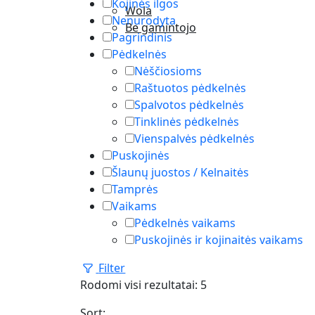
Kojinės ilgos
Wola
Nenurodyta
Be gamintojo
Pagrindinis
Pėdkelnės
Nėščiosioms
Raštuotos pėdkelnės
Spalvotos pėdkelnės
Tinklinės pėdkelnės
Vienspalvės pėdkelnės
Puskojinės
Šlaunų juostos / Kelnaitės
Tamprės
Vaikams
Pėdkelnės vaikams
Puskojinės ir kojinaitės vaikams
Filter
Rūšiuojama
Rodomi visi rezultatai: 5
pagal
Sort: