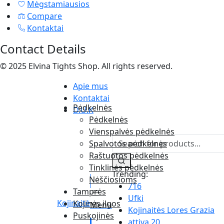
Mėgstamiausios
Compare
Kontaktai
Contact Details
© 2025 Elvina Tights Shop. All rights reserved.
Apie mus
Kontaktai
Pėdkelnės
D.U.K
Pėdkelnės
Vienspalvės pėdkelnės
Spalvotos pėdkelnės
Raštuotos pėdkelnės
Tinklinės pėdkelnės
Trending:
Nėščiosioms
716
Tamprės
Ufki
Kojinaitė
Kojinės ilgos
Menu
Kojinaitės Lores Grazia
Puskojinės
attiva 20