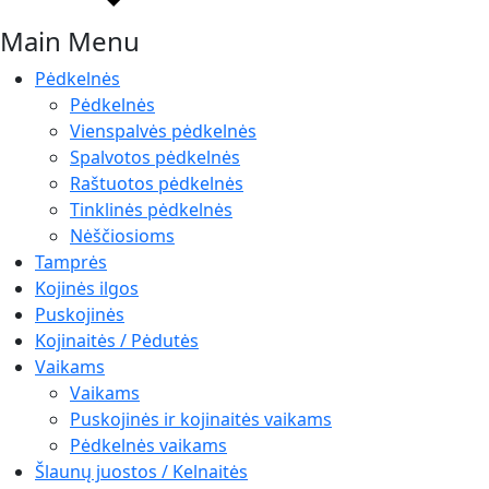
Main Menu
Pėdkelnės
Pėdkelnės
Vienspalvės pėdkelnės
Spalvotos pėdkelnės
Raštuotos pėdkelnės
Tinklinės pėdkelnės
Nėščiosioms
Tamprės
Kojinės ilgos
Puskojinės
Kojinaitės / Pėdutės
Vaikams
Vaikams
Puskojinės ir kojinaitės vaikams
Pėdkelnės vaikams
Šlaunų juostos / Kelnaitės