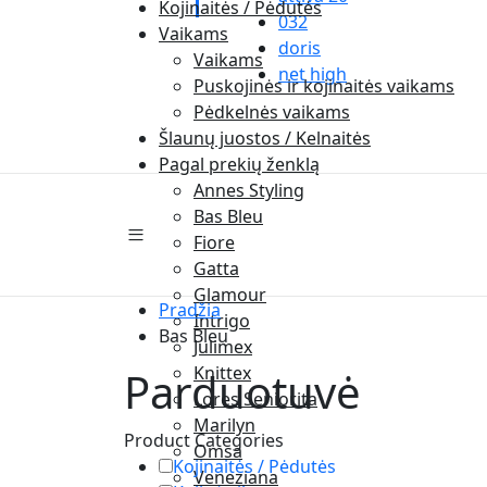
Kojinaitės / Pėdutės
032
Vaikams
doris
Vaikams
net high
Puskojinės ir kojinaitės vaikams
Pėdkelnės vaikams
Šlaunų juostos / Kelnaitės
Pagal prekių ženklą
Annes Styling
Bas Bleu
Fiore
Gatta
Glamour
Pradžia
Intrigo
Bas Bleu
Julimex
Knittex
Parduotuvė
Lores Seniorita
Marilyn
Product Categories
Omsa
Kojinaitės / Pėdutės
Veneziana