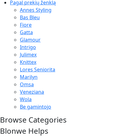
Pagal prekių ženklą
Annes Styling
Bas Bleu
Fiore
Gatta
Glamour
Intrigo
Julimex
Knittex
Lores Seniorita
Marilyn
Omsa
Veneziana
Wola
Be gamintojo
Browse Categories
Blonwe Helps