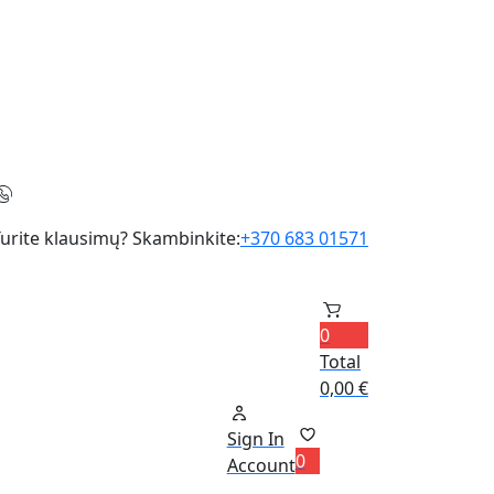
urite klausimų? Skambinkite:
+370 683 01571
0
Total
0,00
€
Sign In
0
Account