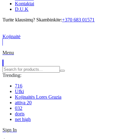
Kontaktai
D.U.K
Turite klausimų? Skambinkite:
+370 683 01571
Kojinaitė
Menu
Trending:
716
Ufki
Kojinaitės Lores Grazia
attiva 20
032
doris
net high
Sign In