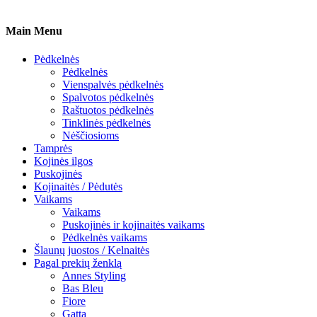
Main Menu
Pėdkelnės
Pėdkelnės
Vienspalvės pėdkelnės
Spalvotos pėdkelnės
Raštuotos pėdkelnės
Tinklinės pėdkelnės
Nėščiosioms
Tamprės
Kojinės ilgos
Puskojinės
Kojinaitės / Pėdutės
Vaikams
Vaikams
Puskojinės ir kojinaitės vaikams
Pėdkelnės vaikams
Šlaunų juostos / Kelnaitės
Pagal prekių ženklą
Annes Styling
Bas Bleu
Fiore
Gatta