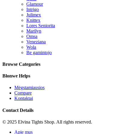
Glamour
Intrigo
Julimex
Knittex
Lores Seniorita
Marilyn
Omsa
Veneziana
Wola
Be gamintojo
Browse Categories
Blonwe Helps
Mėgstamiausios
Compare
Kontaktai
Contact Details
© 2025 Elvina Tights Shop. All rights reserved.
Apie mus