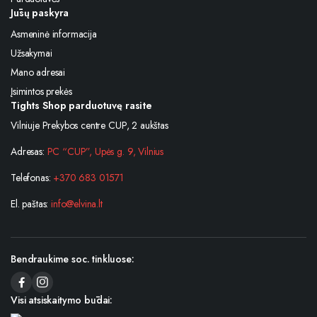
Jūsų paskyra
Asmeninė informacija
Užsakymai
Mano adresai
Įsimintos prekės
Tights Shop parduotuvę rasite
Vilniuje Prekybos centre CUP, 2 aukštas
Adresas:
PC “CUP”, Upės g. 9, Vilnius
Telefonas:
+370 683 01571
El. paštas:
info@elvina.lt
Bendraukime soc. tinkluose:
Visi atsiskaitymo būdai: