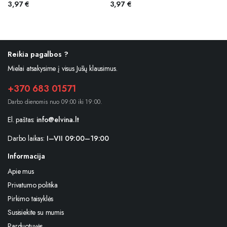
3,97
€
3,97
€
Reikia pagalbos ?
Mielai atsakysime į visus Jūsų klausimus.
+370 683 01571
Darbo dienomis nuo 09:00 iki 19:00.
El. paštas:
info@elvina.lt
Darbo laikas:
I–VII 09:00–19:00
Informacija
Apie mus
Privatumo politika
Pirkimo taisyklės
Susisiekite su mumis
Parduotuvės