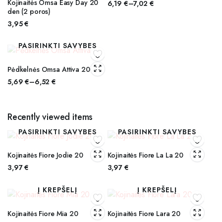
Kojinaitės Omsa Easy Day 20
6,19
€
–
7,02
€
den (2 poros)
Price
range:
3,95
€
6,19 €
through
PASIRINKTI SAVYBES
7,02 €
Pėdkelnės Omsa Attiva 20
5,69
€
–
6,52
€
Price
range:
5,69 €
Recently viewed items
through
PASIRINKTI SAVYBES
PASIRINKTI SAVYBES
6,52 €
Kojinaitės Fiore Jodie 20
Kojinaitės Fiore La La 20
3,97
€
3,97
€
Į KREPŠELĮ
Į KREPŠELĮ
Kojinaitės Fiore Mia 20
Kojinaitės Fiore Lara 20