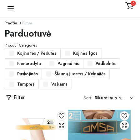
0
Kojinaitė
Pradžia
Omsa
Parduotuvė
Product Categories
Kojinaitės / Pėdutės
Kojinės ilgos
Nenurodyta
Pagrindinis
Pėdkelnės
Puskojinės
Šlaunų juostos / Kelnaitės
Tamprės
Vaikams
Filter
Sort: