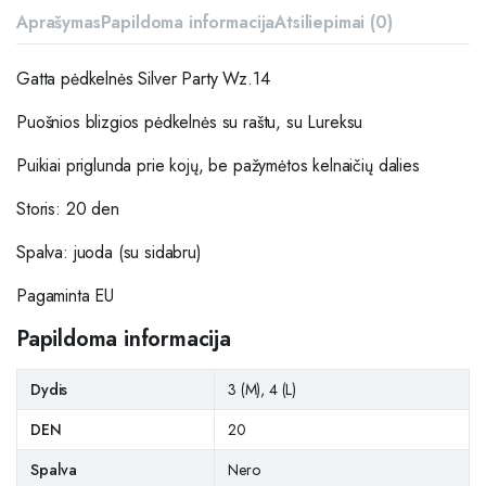
Aprašymas
Papildoma informacija
Atsiliepimai (0)
Gatta pėdkelnės Silver Party Wz.14
Puošnios blizgios pėdkelnės su raštu, su Lureksu
Puikiai priglunda prie kojų, be pažymėtos kelnaičių dalies
Storis: 20 den
Spalva: juoda (su sidabru)
Pagaminta EU
Papildoma informacija
Dydis
3 (M), 4 (L)
DEN
20
Spalva
Nero