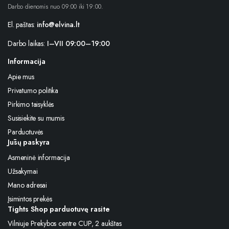
Darbo dienomis nuo 09:00 iki 19:00.
El. paštas:
info@elvina.lt
Darbo laikas:
I–VII 09:00–19:00
Informacija
Apie mus
Privatumo politika
Pirkimo taisyklės
Susisiekite su mumis
Parduotuvės
Jūsų paskyra
Asmeninė informacija
Užsakymai
Mano adresai
Įsimintos prekės
Tights Shop parduotuvę rasite
Vilniuje Prekybos centre CUP, 2 aukštas