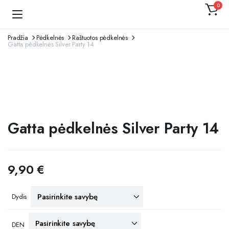
0
Kojinaitė
Pradžia
Pėdkelnės
Raštuotos pėdkelnės
Gatta pėdkelnės Silver Party 14
Gatta pėdkelnės Silver Party 14
9,90
€
Dydis
DEN