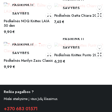
PASIRINKTI
SAVYBES
SAVYBES
Pėdkelnės Gatta Chiara 20
Pėdkelnės NOQ Knittex LAIA
7,45
€
50 den
9,90
€
PASIRINKTI
PASIRINKTI
SAVYBES
SAVYBES
Pėdkėlnės Knittex Punto 20
Pėdkelnės Marilyn Zazu Classic
6,20
€
9,99
€
Reikia pagalbos ?
Mielai atsakysime į visus Jūsų klausimus.
+370 683 01571