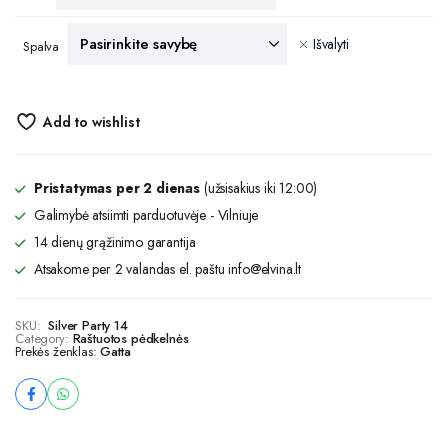
Išvalyti
Spalva
Add to wishlist
Pristatymas per 2 dienas
(užsisakius iki 12:00)
Galimybė atsiimti parduotuvėje - Vilniuje
14 dienų grąžinimo garantija
Atsakome per 2 valandas el. paštu info@elvina.lt
SKU:
Silver Party 14
Category:
Raštuotos pėdkelnės
Prekės ženklas:
Gatta