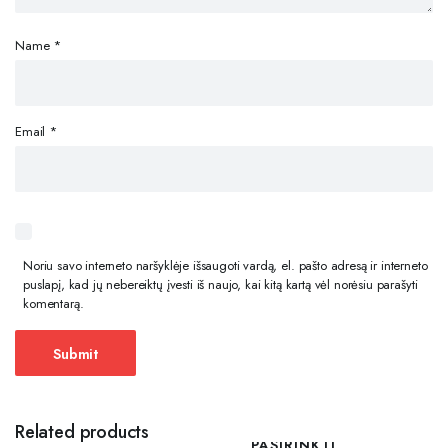
Name
*
Email
*
Noriu savo interneto naršyklėje išsaugoti vardą, el. pašto adresą ir interneto
puslapį, kad jų nebereiktų įvesti iš naujo, kai kitą kartą vėl norėsiu parašyti
komentarą.
Related products
PASIRINKTI