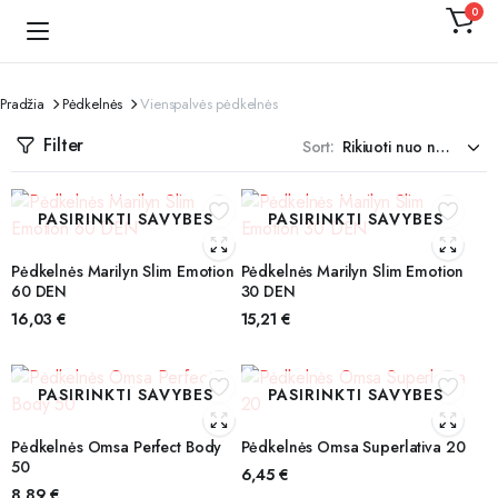
0
Kojinaitė
Pradžia
Pėdkelnės
Vienspalvės pėdkelnės
Filter
Sort:
PASIRINKTI SAVYBES
PASIRINKTI SAVYBES
Pėdkelnės Marilyn Slim Emotion
Pėdkelnės Marilyn Slim Emotion
60 DEN
30 DEN
16,03
€
15,21
€
PASIRINKTI SAVYBES
PASIRINKTI SAVYBES
Pėdkelnės Omsa Perfect Body
Pėdkelnės Omsa Superlativa 20
50
6,45
€
8,89
€