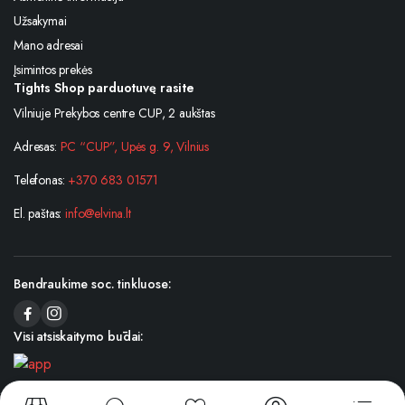
Užsakymai
Mano adresai
Įsimintos prekės
Tights Shop parduotuvę rasite
Vilniuje Prekybos centre CUP, 2 aukštas
Adresas:
PC “CUP”, Upės g. 9, Vilnius
Telefonas:
+370 683 01571
El. paštas:
info@elvina.lt
Bendraukime soc. tinkluose:
Visi atsiskaitymo būdai: