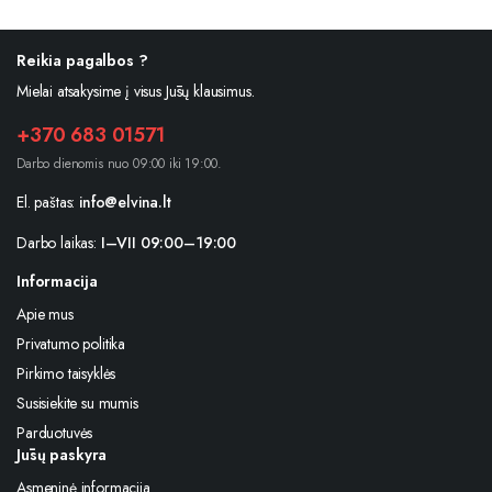
Reikia pagalbos ?
Mielai atsakysime į visus Jūsų klausimus.
+370 683 01571
Darbo dienomis nuo 09:00 iki 19:00.
El. paštas:
info@elvina.lt
Darbo laikas:
I–VII 09:00–19:00
Informacija
Apie mus
Privatumo politika
Pirkimo taisyklės
Susisiekite su mumis
Parduotuvės
Jūsų paskyra
Asmeninė informacija