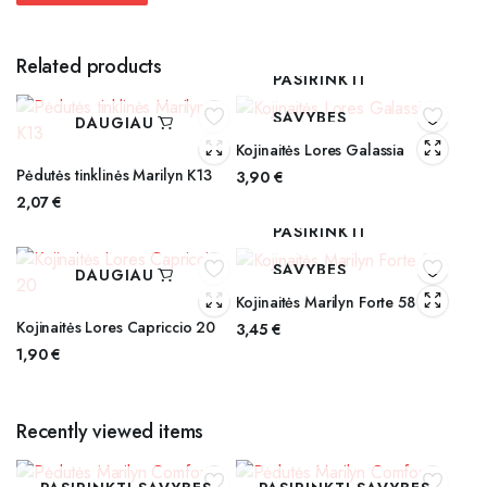
Related products
PASIRINKTI
SAVYBES
DAUGIAU
Kojinaitės Lores Galassia
Pėdutės tinklinės Marilyn K13
3,90
€
2,07
€
PASIRINKTI
SAVYBES
DAUGIAU
Kojinaitės Marilyn Forte 58
Kojinaitės Lores Capriccio 20
3,45
€
1,90
€
Recently viewed items