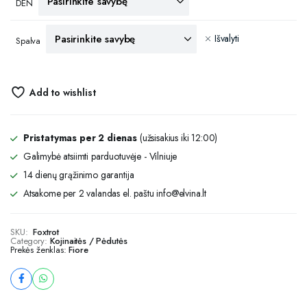
DEN
Išvalyti
Spalva
Add to wishlist
Pristatymas per 2 dienas
(užsisakius iki 12:00)
Galimybė atsiimti parduotuvėje - Vilniuje
14 dienų grąžinimo garantija
Atsakome per 2 valandas el. paštu info@elvina.lt
SKU:
Foxtrot
Category:
Kojinaitės / Pėdutės
Prekės ženklas:
Fiore