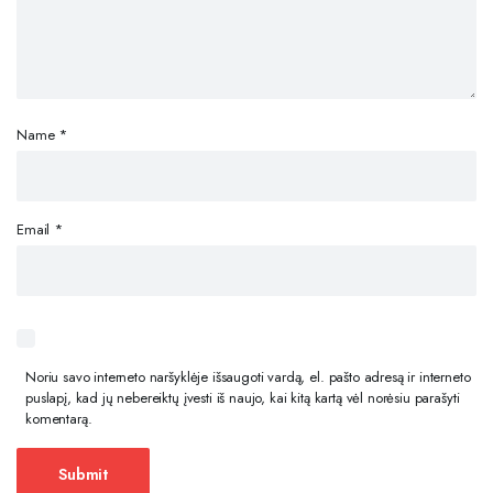
Name
*
Email
*
Noriu savo interneto naršyklėje išsaugoti vardą, el. pašto adresą ir interneto
puslapį, kad jų nebereiktų įvesti iš naujo, kai kitą kartą vėl norėsiu parašyti
komentarą.