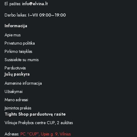
El. paštas:
info@elvina.lt
Darbo laikas:
I–VII 09:00–19:00
Informacija
Apie mus
Privatumo politika
Pirkimo taisyklės
Susisiekite su mumis
Parduotuvės
Jūsų paskyra
Asmeninė informacija
Užsakymai
Mano adresai
Įsimintos prekės
Tights Shop parduotuvę rasite
Vilniuje Prekybos centre CUP, 2 aukštas
Adresas:
PC “CUP”, Upės g. 9, Vilnius