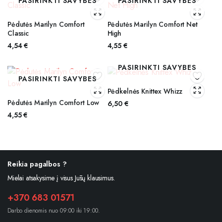
PASIRINKTI SAVYBES
PASIRINKTI SAVYBES
Pėdutės Marilyn Comfort
Pėdutės Marilyn Comfort Net
Classic
High
4,54
€
4,55
€
PASIRINKTI SAVYBES
PASIRINKTI SAVYBES
Pėdkelnės Knittex Whizz
Pėdutės Marilyn Comfort Low
6,50
€
4,55
€
Reikia pagalbos ?
Mielai atsakysime į visus Jūsų klausimus.
+370 683 01571
Darbo dienomis nuo 09:00 iki 19:00.