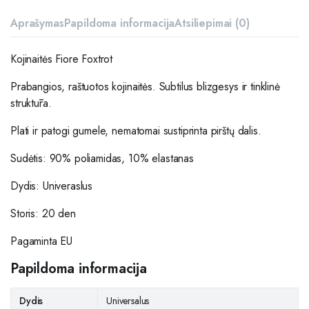
Aprašymas
Papildoma informacija
Atsiliepimai (0)
Kojinaitės Fiore Foxtrot
Prabangios, raštuotos kojinaitė
s. Subtilus blizgesys ir tinklinė
struktūra.
Plati ir patogi gumele, nematomai sustiprinta pirštų dalis.
Sudėtis: 90% poliamidas, 10% elastanas
Dydis: Univeraslus
Storis: 20 den
Pagaminta EU
Papildoma informacija
Dydis
Universalus