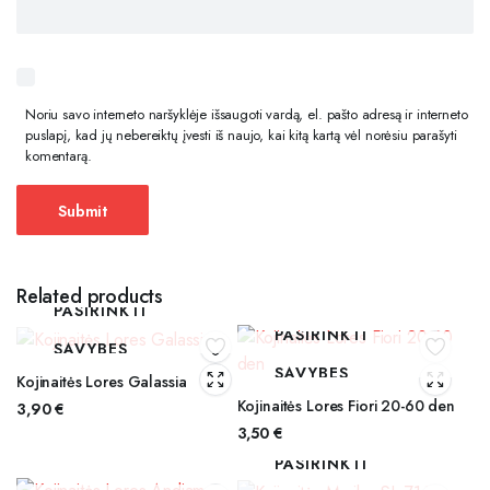
Noriu savo interneto naršyklėje išsaugoti vardą, el. pašto adresą ir interneto
puslapį, kad jų nebereiktų įvesti iš naujo, kai kitą kartą vėl norėsiu parašyti
komentarą.
Related products
PASIRINKTI
PASIRINKTI
SAVYBES
SAVYBES
Kojinaitės Lores Galassia
Kojinaitės Lores Fiori 20-60 den
3,90
€
3,50
€
PASIRINKTI