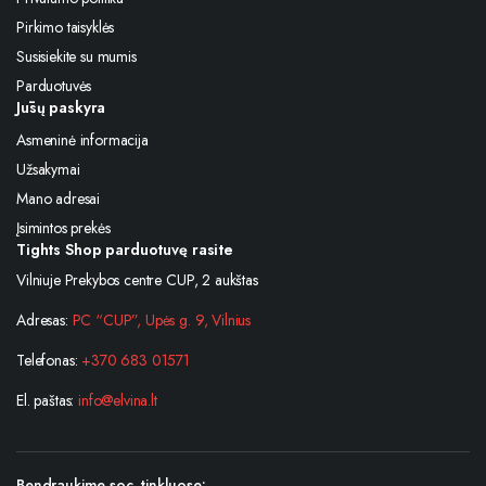
Pirkimo taisyklės
Susisiekite su mumis
Parduotuvės
Jūsų paskyra
Asmeninė informacija
Užsakymai
Mano adresai
Įsimintos prekės
Tights Shop parduotuvę rasite
Vilniuje Prekybos centre CUP, 2 aukštas
Adresas:
PC “CUP”, Upės g. 9, Vilnius
Telefonas:
+370 683 01571
El. paštas:
info@elvina.lt
Bendraukime soc. tinkluose: