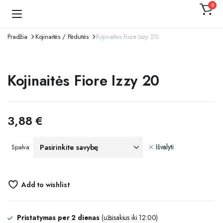
0
Kojinaitė
Pradžia
Kojinaitės / Pėdutės
Kojinaitės Fiore Izzy 20
Kojinaitės Fiore Izzy 20
3,88
€
Išvalyti
Spalva
Add to wishlist
Pristatymas per 2 dienas
(užsisakius iki 12:00)