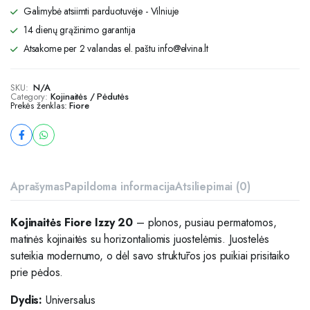
Galimybė atsiimti parduotuvėje - Vilniuje
14 dienų grąžinimo garantija
Atsakome per 2 valandas el. paštu info@elvina.lt
SKU:
N/A
Category:
Kojinaitės / Pėdutės
Prekės ženklas:
Fiore
Aprašymas
Papildoma informacija
Atsiliepimai (0)
Kojinaitės Fiore Izzy 20
– plonos, pusiau permatomos,
matinės kojinaitės su horizontaliomis juostelėmis. Juostelės
suteikia modernumo, o dėl savo struktūros jos puikiai prisitaiko
prie pėdos.
Dydis:
Universalus