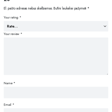
El. pašto adresas nebus skelbiamas.
Būtini laukeliai pažymėti
*
Your rating
*
Your review
*
Name
*
Email
*