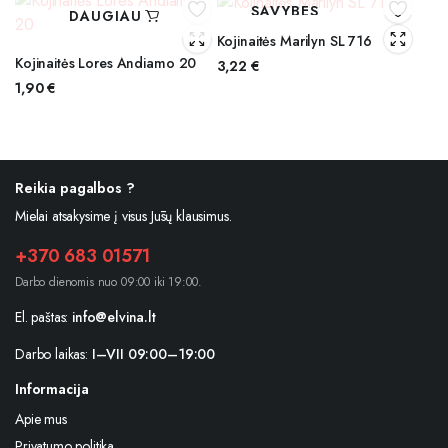
SAVYBES
DAUGIAU
Kojinaitės Marilyn SL 716
Kojinaitės Lores Andiamo 20
3,22
€
1,90
€
Reikia pagalbos ?
Mielai atsakysime į visus Jūsų klausimus.
+370 683 01571
Darbo dienomis nuo 09:00 iki 19:00.
El. paštas:
info@elvina.lt
Darbo laikas:
I–VII 09:00–19:00
Informacija
Apie mus
Privatumo politika