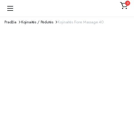
0
Kojinaitė
Pradžia
Kojinaitės / Pėdutės
Kojinaitės Fiore Massage 40