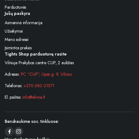
Parduotuvės
Jūsų paskyra
Asmeninė informacija
Užsakymai
Mano adresai
Įsimintos prekės
Tights Shop parduotuvę rasite
Vilniuje Prekybos centre CUP, 2 aukštas
Adresas:
PC “CUP”, Upės g. 9, Vilnius
Telefonas:
+370 683 01571
El. paštas:
info@elvina.lt
Bendraukime soc. tinkluose: