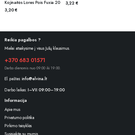
Kojinaitės Lores Pois Fuxia 20
3,22
€
3,20
€
Reikia pagalbos ?
Mielai atsakysime į visus Jūsų klausimus.
+370 683 01571
Darbo dienomis nuo 09:00 iki 19:00.
El. paštas:
info@elvina.lt
Darbo laikas:
I–VII 09:00–19:00
Informacija
Apie mus
Privatumo politika
Pirkimo taisyklės
Susisiekite su mumis