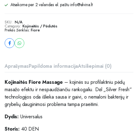
Atsakome per 2 valandas el. paštu info@elvina.lt
SKU:
N/A
Category:
Kojinaitės / Pėdutės
Prekės ženklas:
Fiore
Aprašymas
Papildoma informacija
Atsiliepimai (0)
Kojinaitės Fiore Massage
– kojinės su profilaktiniu pėdų
masažo efektu ir nespaudžiančiu rankogaliu. Dėl „Silver Fresh“
technologijos oda išlieka sausa ir gaivi, o nemaloni bakterijų ir
grybelių dauginimosi problema tampa praeitimi.
Dydis:
Universalus
Storis:
40 DEN