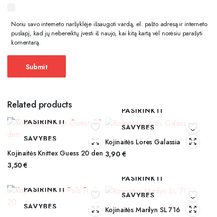
Noriu savo interneto naršyklėje išsaugoti vardą, el. pašto adresą ir interneto
puslapį, kad jų nebereiktų įvesti iš naujo, kai kitą kartą vėl norėsiu parašyti
komentarą.
Related products
PASIRINKTI
PASIRINKTI
SAVYBES
SAVYBES
Kojinaitės Lores Galassia
Kojinaitės Knittex Guess 20 den
3,90
€
3,50
€
PASIRINKTI
PASIRINKTI
SAVYBES
SAVYBES
Kojinaitės Marilyn SL 716