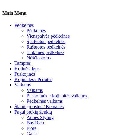
Main Menu
Pėdkelnės
Pėdkelnės
Vienspalvės pėdkelnės
Spalvotos pėdkelnės
Raštuotos pėdkelnės
Tinklinės pėdkelnės
Nėščiosioms
Tamprės
Kojinės ilgos
Puskojinės
Kojinaitės / Pėdutės
Vaikams
Vaikams
Puskojinės ir kojinaitės vaikams
Pėdkelnės vaikams
Šlaunų juostos / Kelnaitės
Pagal prekių ženklą
Annes Styling
Bas Bleu
Fiore
Gatta