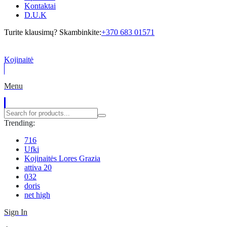
Kontaktai
D.U.K
Turite klausimų? Skambinkite:
+370 683 01571
Kojinaitė
Menu
Trending:
716
Ufki
Kojinaitės Lores Grazia
attiva 20
032
doris
net high
Sign In