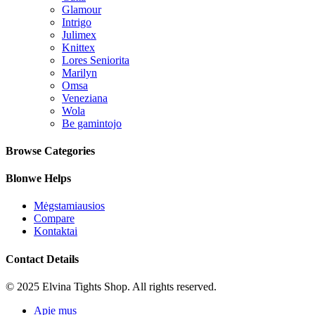
Glamour
Intrigo
Julimex
Knittex
Lores Seniorita
Marilyn
Omsa
Veneziana
Wola
Be gamintojo
Browse Categories
Blonwe Helps
Mėgstamiausios
Compare
Kontaktai
Contact Details
© 2025 Elvina Tights Shop. All rights reserved.
Apie mus