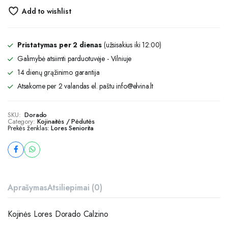
Add to wishlist
Pristatymas per 2 dienas
(užsisakius iki 12:00)
Galimybė atsiimti parduotuvėje - Vilniuje
14 dienų grąžinimo garantija
Atsakome per 2 valandas el. paštu info@elvina.lt
SKU:
Dorado
Category:
Kojinaitės / Pėdutės
Prekės ženklas:
Lores Seniorita
Aprašymas
Atsiliepimai (0)
Kojinės Lores Dorado Calzino