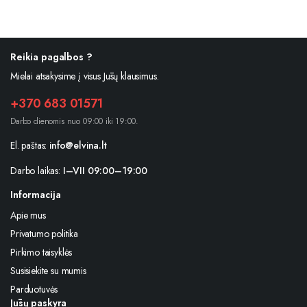
Reikia pagalbos ?
Mielai atsakysime į visus Jūsų klausimus.
+370 683 01571
Darbo dienomis nuo 09:00 iki 19:00.
El. paštas:
info@elvina.lt
Darbo laikas:
I–VII 09:00–19:00
Informacija
Apie mus
Privatumo politika
Pirkimo taisyklės
Susisiekite su mumis
Parduotuvės
Jūsų paskyra