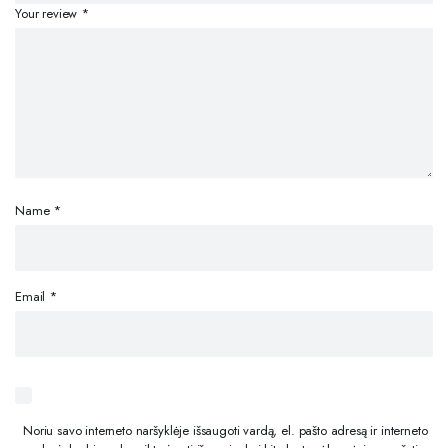
Your review
*
Name
*
Email
*
Noriu savo interneto naršyklėje išsaugoti vardą, el. pašto adresą ir interneto