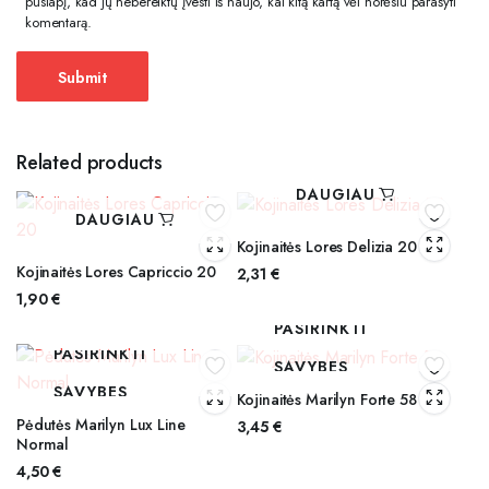
puslapį, kad jų nebereiktų įvesti iš naujo, kai kitą kartą vėl norėsiu parašyti
komentarą.
Related products
DAUGIAU
DAUGIAU
Kojinaitės Lores Delizia 20
Kojinaitės Lores Capriccio 20
2,31
€
1,90
€
PASIRINKTI
PASIRINKTI
SAVYBES
SAVYBES
Kojinaitės Marilyn Forte 58
Pėdutės Marilyn Lux Line
3,45
€
Normal
4,50
€