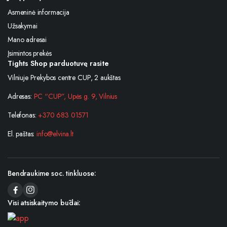
Asmeninė informacija
Užsakymai
Mano adresai
Įsimintos prekės
Tights Shop parduotuvę rasite
Vilniuje Prekybos centre CUP, 2 aukštas
Adresas:
PC “CUP”, Upės g. 9, Vilnius
Telefonas:
+370 683 01571
El. paštas:
info@elvina.lt
Bendraukime soc. tinkluose:
Visi atsiskaitymo būdai: