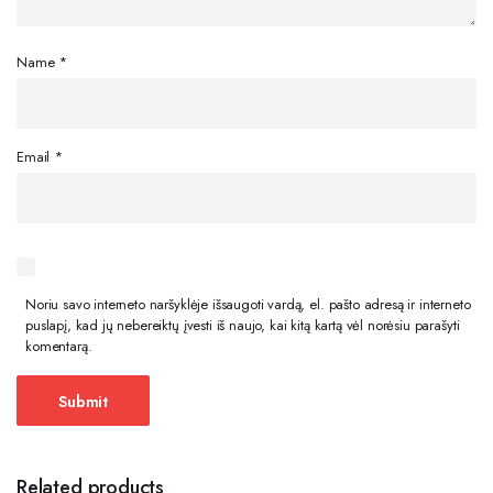
Name
*
Email
*
Noriu savo interneto naršyklėje išsaugoti vardą, el. pašto adresą ir interneto
puslapį, kad jų nebereiktų įvesti iš naujo, kai kitą kartą vėl norėsiu parašyti
komentarą.
Related products