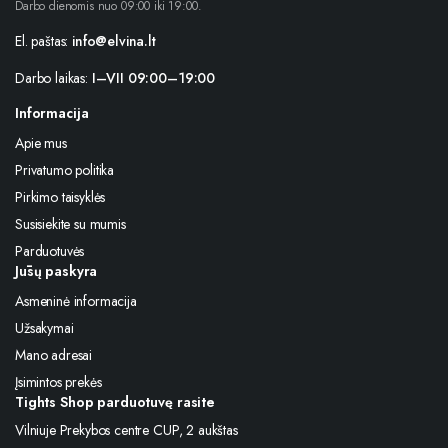
Darbo dienomis nuo 09:00 iki 19:00.
El. paštas:
info@elvina.lt
Darbo laikas:
I–VII 09:00–19:00
Informacija
Apie mus
Privatumo politika
Pirkimo taisyklės
Susisiekite su mumis
Parduotuvės
Jūsų paskyra
Asmeninė informacija
Užsakymai
Mano adresai
Įsimintos prekės
Tights Shop parduotuvę rasite
Vilniuje Prekybos centre CUP, 2 aukštas