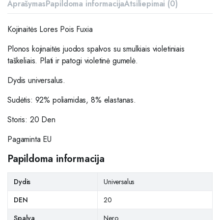
Aprašymas
Papildoma informacija
Atsiliepimai (0)
Kojinaitės Lores Pois Fuxia
Plonos kojinaitės juodos spalvos su smulkiais violetiniais
taškeliais. Plati ir patogi violetinė gumelė.
Dydis universalus.
Sudėtis: 92% poliamidas, 8% elastanas.
Storis: 20 Den
Pagaminta EU
Papildoma informacija
Dydis
Universalus
DEN
20
Spalva
Nero