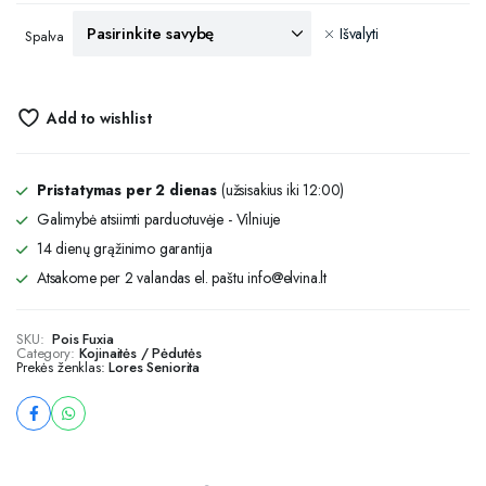
Išvalyti
Spalva
Add to wishlist
Pristatymas per 2 dienas
(užsisakius iki 12:00)
Galimybė atsiimti parduotuvėje - Vilniuje
14 dienų grąžinimo garantija
Atsakome per 2 valandas el. paštu info@elvina.lt
SKU:
Pois Fuxia
Category:
Kojinaitės / Pėdutės
Prekės ženklas:
Lores Seniorita