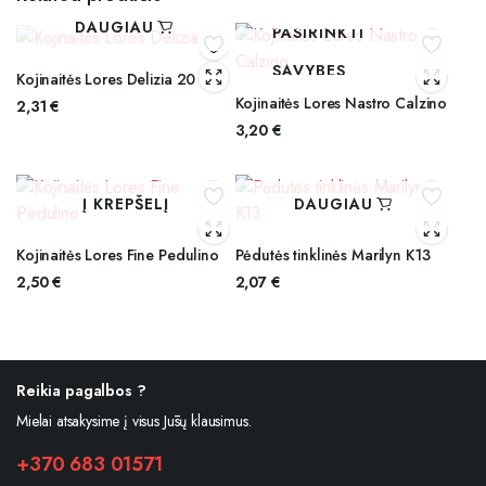
DAUGIAU
PASIRINKTI
SAVYBES
Kojinaitės Lores Delizia 20
Kojinaitės Lores Nastro Calzino
2,31
€
3,20
€
Į KREPŠELĮ
DAUGIAU
Kojinaitės Lores Fine Pedulino
Pėdutės tinklinės Marilyn K13
2,50
€
2,07
€
Reikia pagalbos ?
Mielai atsakysime į visus Jūsų klausimus.
+370 683 01571