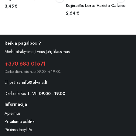
Kojinaitės Lores Varieta Calzino
3,45
€
2,64
€
Reikia pagalbos ?
Mielai atsakysime į visus Jūsų klausimus.
+370 683 01571
Darbo dienomis nuo 09:00 iki 19:00.
El. paštas:
info@elvina.lt
Darbo laikas:
I–VII 09:00–19:00
Informacija
Apie mus
Privatumo politika
Pirkimo taisyklės