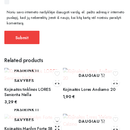
Noriu savo interneto naršyklėje išsaugoti vardą, el. pašto adresą ir interneto
puslapį, kad jų nebereiktų įvesti iš naujo, kai kitą kartą vėl norėsiu parašyti
komentarą.
Related products
PASIRINKTI
DAUGIAU
SAVYBES
Kojinaitės tinklinės LORES
Kojinaitės Lores Andiamo 20
Seniorita Nella
1,90
€
3,29
€
PASIRINKTI
SAVYBES
DAUGIAU
Kojinaitės Marilyn Forte 58