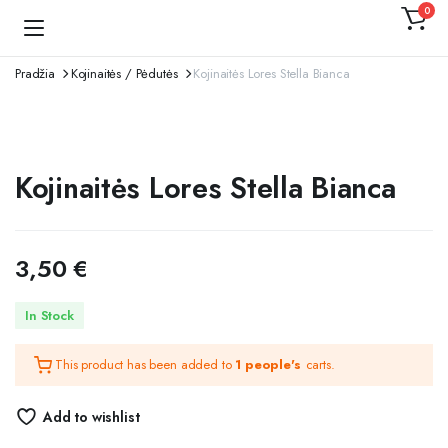
0
Kojinaitė
Pradžia
Kojinaitės / Pėdutės
Kojinaitės Lores Stella Bianca
Kojinaitės Lores Stella Bianca
3,50
€
In Stock
This product has been added to
1 people's
carts.
Add to wishlist