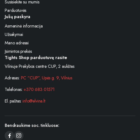
Susisiekite su mumis
Parduotuvės
Jūsų paskyra
Asmeninė informacija
Užsakymai
Mano adresai
Įsimintos prekės
Tights Shop parduotuvę rasite
Vilniuje Prekybos centre CUP, 2 aukštas
Adresas:
PC “CUP”, Upės g. 9, Vilnius
Telefonas:
+370 683 01571
El. paštas:
info@elvina.lt
Bendraukime soc. tinkluose: