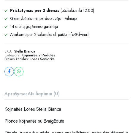
Pristatymas per 2 dienas
(užsisakius iki 12:00)
Galimybė atsiimti parduotuvėje - Vilniuje
14 dienų grąžinimo garantija
Atsakome per 2 valandas el. paštu info@elvina.lt
SKU:
Stella Bianca
Category:
Kojinaitės / Pėdutės
Prekės ženklas:
Lores Seniorita
Aprašymas
Atsiliepimai (0)
Kojinaitės Lores Stella Bianca
Plonos kojinaitės su žvaigždute
Didelė, juoda žvaigždė, esanti ant kulkšnies, patraukia dėmesį ir