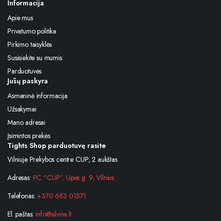
Informacija
Apie mus
Privatumo politika
Pirkimo taisyklės
Susisiekite su mumis
Parduotuvės
Jūsų paskyra
Asmeninė informacija
Užsakymai
Mano adresai
Įsimintos prekės
Tights Shop parduotuvę rasite
Vilniuje Prekybos centre CUP, 2 aukštas
Adresas:
PC “CUP”, Upės g. 9, Vilnius
Telefonas:
+370 683 01571
El. paštas:
info@elvina.lt