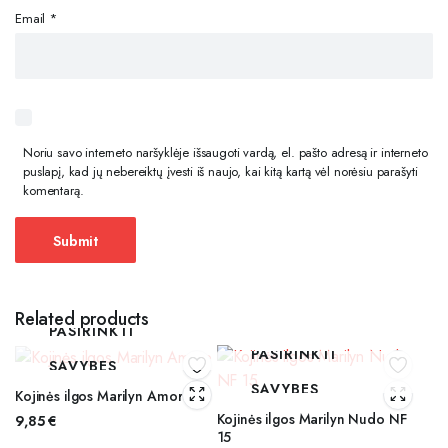
Email
*
Noriu savo interneto naršyklėje išsaugoti vardą, el. pašto adresą ir interneto
puslapį, kad jų nebereiktų įvesti iš naujo, kai kitą kartą vėl norėsiu parašyti
komentarą.
Related products
PASIRINKTI
PASIRINKTI
SAVYBES
SAVYBES
Kojinės ilgos Marilyn Amore
Kojinės ilgos Marilyn Nudo NF
9,85
€
15