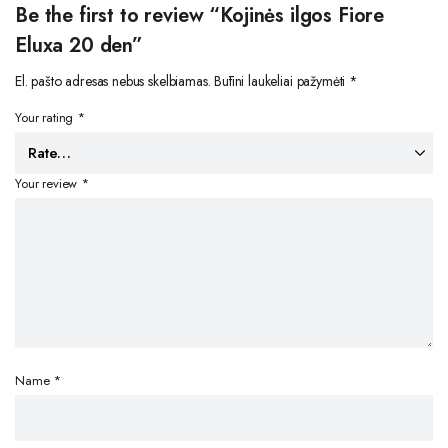
Be the first to review “Kojinės ilgos Fiore
Eluxa 20 den”
El. pašto adresas nebus skelbiamas.
Būtini laukeliai pažymėti
*
Your rating
*
Your review
*
Name
*