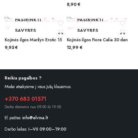
8,90
€
PASIRINKTI
PASIRINKTI
SAVYBES
SAVYBES
Kojinės ilgos Marilyn Erotic 15
Kojinės ilgos Fiore Celia 30 den
9,95
€
12,99
€
Reikia pagalbos ?
Mielai atsakysime į visus Jūsų klausimus.
+370 683 01571
Darbo dienomis nuo 09:00 iki 19:00.
El. paštas:
info@elvina.lt
Darbo laikas:
I–VII 09:00–19:00