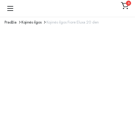
0
Kojinaitė
Pradžia
Kojinės ilgos
Kojinės ilgos Fiore Eluxa 20 den