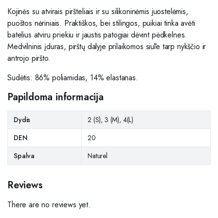
Kojinės su atvirais piršteliais ir su silikoninėmis juostelėmis,
puoštos nėriniais. Praktiškos, bei stilingos, puikiai tinka avėti
batelius atviru priekiu ir jaustis patogiai dėvint pėdkelnes.
Medvilninis įduras, pirštų dalyje prilaikomos siūle tarp nykščio ir
antrojo piršto.
Sudėtis: 86% poliamidas, 14% elastanas.
Papildoma informacija
Dydis
2 (S), 3 (M), 4(L)
DEN
20
Spalva
Naturel
Reviews
There are no reviews yet.