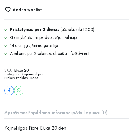
Add to wishlist
Pristatymas per 2 dienas
(užsisakius iki 12:00)
Galimybė atsiimti parduotuvėje - Vilniuje
14 dienų grąžinimo garantija
Atsakome per 2 valandas el. paštu info@elvina.lt
SKU:
Eluxa 20
Category:
Kojinės ilgos
Prekės ženklas:
Fiore
Aprašymas
Papildoma informacija
Atsiliepimai (0)
Kojinėl ilgos Fiore Eluxa 20 den