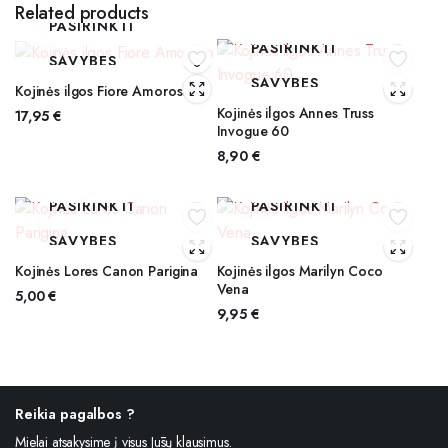
Related products
PASIRINKTI
PASIRINKTI
SAVYBES
SAVYBES
Kojinės ilgos Fiore Amorosa
Kojinės ilgos Annes Truss
17,95
€
Invogue 60
8,90
€
PASIRINKTI
PASIRINKTI
SAVYBES
SAVYBES
Kojinės Lores Canon Parigina
Kojinės ilgos Marilyn Coco
Vena
5,00
€
9,95
€
Reikia pagalbos ?
Mielai atsakysime į visus Jūsų klausimus.