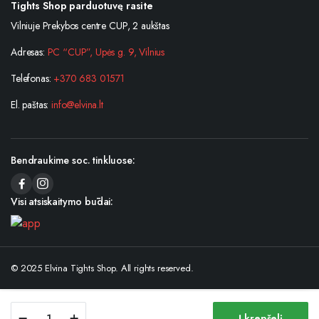
Tights Shop parduotuvę rasite
Vilniuje Prekybos centre CUP, 2 aukštas
Adresas:
PC “CUP”, Upės g. 9, Vilnius
Telefonas:
+370 683 01571
El. paštas:
info@elvina.lt
Bendraukime soc. tinkluose:
Visi atsiskaitymo būdai:
© 2025 Elvina Tights Shop. All rights reserved.
Kojinės
Į krepšelį