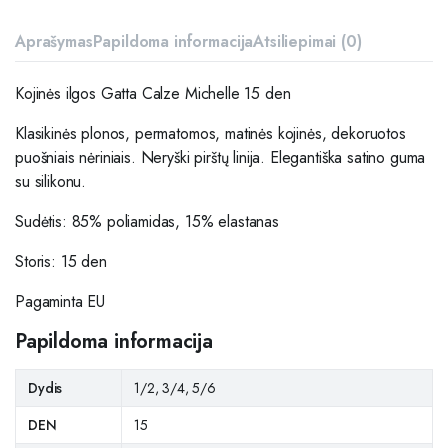
Aprašymas
Papildoma informacija
Atsiliepimai (0)
Kojinės ilgos Gatta Calze Michelle 15 den
Klasikinės plonos, permatomos, matinės kojinės, dekoruotos
puošniais nėriniais. Neryški pirštų linija. Elegantiška satino guma
su silikonu.
Sudėtis: 85% poliamidas, 15% elastanas
Storis: 15 den
Pagaminta EU
Papildoma informacija
Dydis
1/2, 3/4, 5/6
DEN
15