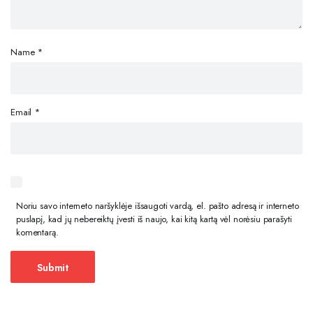
Name
*
Email
*
Noriu savo interneto naršyklėje išsaugoti vardą, el. pašto adresą ir interneto
puslapį, kad jų nebereiktų įvesti iš naujo, kai kitą kartą vėl norėsiu parašyti
komentarą.