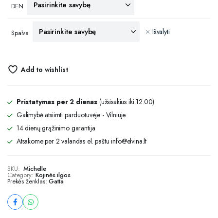
DEN
Išvalyti
Spalva
Add to wishlist
Pristatymas per 2 dienas
(užsisakius iki 12:00)
Galimybė atsiimti parduotuvėje - Vilniuje
14 dienų grąžinimo garantija
Atsakome per 2 valandas el. paštu info@elvina.lt
SKU:
Michelle
Category:
Kojinės ilgos
Prekės ženklas:
Gatta