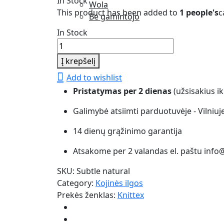
In Stock
Wola
This product has been added to
1 people's
c
Be gamintojo
In Stock
Kojinės
ilgos
Į krepšelį
Knittex
Add to wishlist
Subtle
Pristatymas per 2 dienas
(užsisakius ik
quantity
Galimybė atsiimti parduotuvėje - Vilniuj
14 dienų grąžinimo garantija
Atsakome per 2 valandas el. paštu info@
SKU:
Subtle natural
Category:
Kojinės ilgos
Prekės ženklas:
Knittex