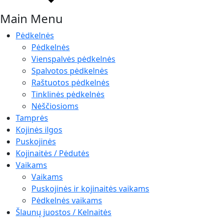
Main Menu
Pėdkelnės
Pėdkelnės
Vienspalvės pėdkelnės
Spalvotos pėdkelnės
Raštuotos pėdkelnės
Tinklinės pėdkelnės
Nėščiosioms
Tamprės
Kojinės ilgos
Puskojinės
Kojinaitės / Pėdutės
Vaikams
Vaikams
Puskojinės ir kojinaitės vaikams
Pėdkelnės vaikams
Šlaunų juostos / Kelnaitės