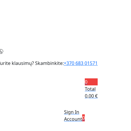
urite klausimų? Skambinkite:
+370 683 01571
0
Total
0,00
€
Sign In
0
Account