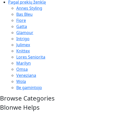
Pagal prekių ženklą
Annes Styling
Bas Bleu
Fiore
Gatta
Glamour
Intrigo
Julimex
Knittex
Lores Seniorita
Marilyn
Omsa
Veneziana
Wola
Be gamintojo
Browse Categories
Blonwe Helps