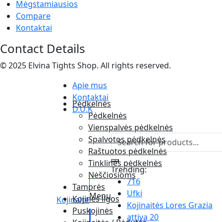
Mėgstamiausios
Compare
Kontaktai
Contact Details
© 2025 Elvina Tights Shop. All rights reserved.
Apie mus
Kontaktai
Pėdkelnės
D.U.K
Pėdkelnės
Vienspalvės pėdkelnės
Spalvotos pėdkelnės
Raštuotos pėdkelnės
Tinklinės pėdkelnės
Trending:
Nėščiosioms
716
Tamprės
Ufki
Menu
Kojinės ilgos
Kojinaitė
Kojinaitės Lores Grazia
Puskojinės
attiva 20