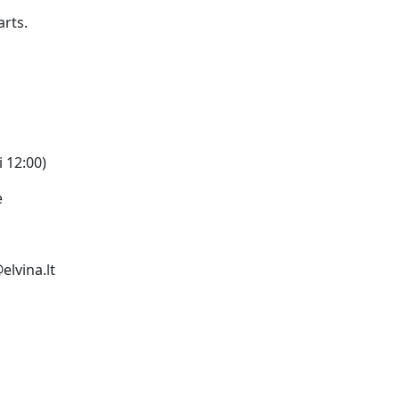
arts.
i 12:00)
e
elvina.lt