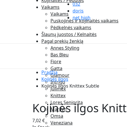
Kojinaitės / Pėdutės
032
Vaikams
doris
Vaikams
net high
Puskojinės ir kojinaitės vaikams
Pėdkelnės vaikams
Šlaunų juostos / Kelnaitės
Pagal prekių ženklą
Annes Styling
Bas Bleu
Fiore
Gatta
Pradžia
Glamour
Kojinės ilgos
Intrigo
Kojinės ilgos Knittex Subtle
Julimex
Knittex
Lores Seniorita
Kojinės ilgos Knit
Marilyn
Omsa
7,02
€
Veneziana