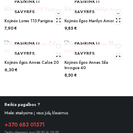
PASIRINKTI
PASIRINKTI
SAVYBES
SAVYBES
Kojinės Lores 113 Parigina
Kojinės ilgos Marilyn Amore
7,90
€
9,85
€
PASIRINKTI
PASIRINKTI
SAVYBES
SAVYBES
Kojinės ilgos Annes Calze 20
Kojinės ilgos Annes Sila
Invogue 40
6,30
€
8,50
€
Reikia pagalbos ?
Mielai atsakysime į visus Jūsų klausimus.
+370 683 01571
Darbo dienomis nuo 09:00 iki 19:00.