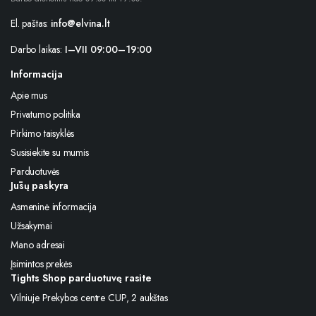
El. paštas:
info@elvina.lt
Darbo laikas:
I–VII 09:00–19:00
Informacija
Apie mus
Privatumo politika
Pirkimo taisyklės
Susisiekite su mumis
Parduotuvės
Jūsų paskyra
Asmeninė informacija
Užsakymai
Mano adresai
Įsimintos prekės
Tights Shop parduotuvę rasite
Vilniuje Prekybos centre CUP, 2 aukštas