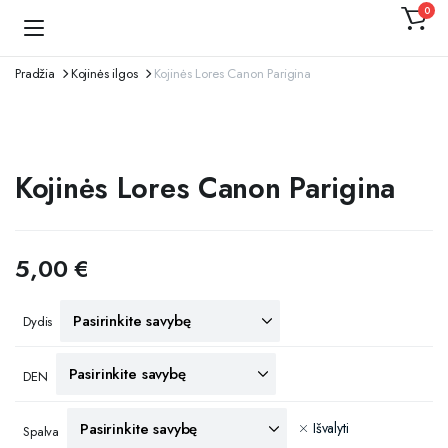
0
Kojinaitė
Pradžia
Kojinės ilgos
Kojinės Lores Canon Parigina
Kojinės Lores Canon Parigina
5,00
€
Dydis
DEN
Išvalyti
Spalva