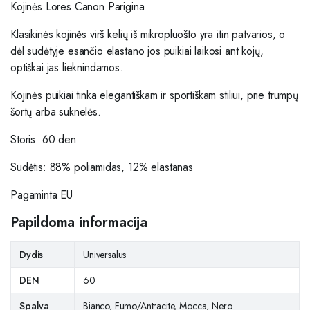
Kojinės Lores Canon Parigina
Klasikinės kojinės virš kelių iš
mikropluošto yra itin patvarios, o
dėl sudėtyje esančio elastano jos puikiai laikosi ant kojų,
optiškai jas lieknindamos.
Kojinės puikiai tinka
elegantiškam ir sportiškam stiliui
, prie
trumpų
šortų arba suknelės.
Storis: 60 den
Sudėtis: 88% poliamidas, 12% elastanas
Pagaminta EU
Papildoma informacija
Dydis
Universalus
DEN
60
Spalva
Bianco, Fumo/Antracite, Mocca, Nero