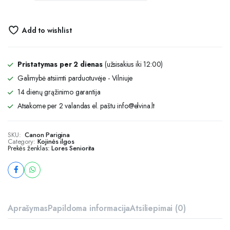
Add to wishlist
Pristatymas per 2 dienas
(užsisakius iki 12:00)
Galimybė atsiimti parduotuvėje - Vilniuje
14 dienų grąžinimo garantija
Atsakome per 2 valandas el. paštu info@elvina.lt
SKU:
Canon Parigina
Category:
Kojinės ilgos
Prekės ženklas:
Lores Seniorita
Aprašymas
Papildoma informacija
Atsiliepimai (0)