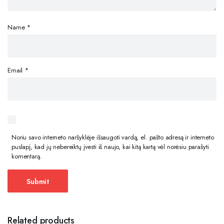
Name
*
Email
*
Noriu savo interneto naršyklėje išsaugoti vardą, el. pašto adresą ir interneto
puslapį, kad jų nebereiktų įvesti iš naujo, kai kitą kartą vėl norėsiu parašyti
komentarą.
Related products