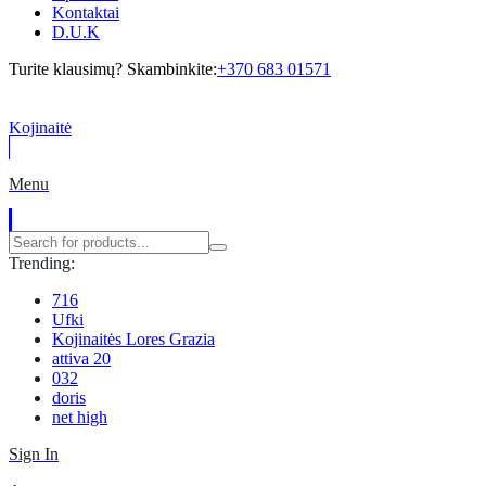
Kontaktai
D.U.K
Turite klausimų? Skambinkite:
+370 683 01571
Kojinaitė
Menu
Trending:
716
Ufki
Kojinaitės Lores Grazia
attiva 20
032
doris
net high
Sign In