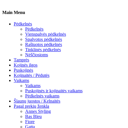
Main Menu
Pėdkelnės
Pėdkelnės
Vienspalvės pėdkelnės
Spalvotos pėdkelnės
Raštuotos pėdkelnės
Tinklinės pėdkelnės
Nėščiosioms
Tamprės
Kojinės ilgos
Puskojinės
Kojinaitės / Pėdutės
Vaikams
Vaikams
Puskojinės ir kojinaitės vaikams
Pėdkelnės vaikams
Šlaunų juostos / Kelnaitės
Pagal prekių ženklą
Annes Styling
Bas Bleu
Fiore
Gatta