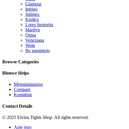
Glamour
Intrigo
Julimex
Knittex
Lores Seniorita
Marilyn
Omsa
Veneziana
Wola
Be gamintojo
Browse Categories
Blonwe Helps
Mėgstamiausios
Compare
Kontaktai
Contact Details
© 2025 Elvina Tights Shop. All rights reserved.
Apie mus