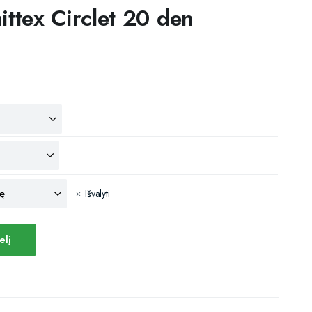
ittex Circlet 20 den
Išvalyti
elį