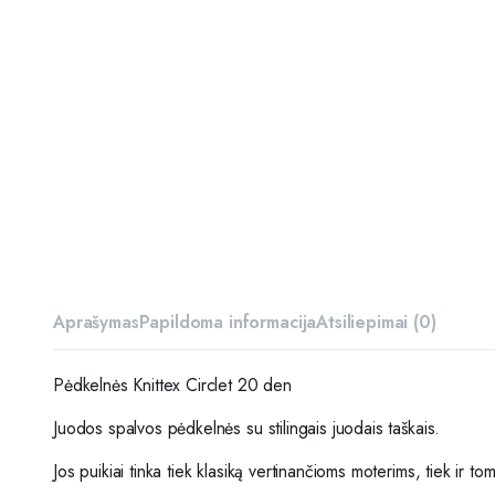
Aprašymas
Papildoma informacija
Atsiliepimai (0)
Pėdkelnės Knittex Circlet 20 den
Juodos spalvos pėdkelnės su stilingais juodais taškais.
Jos puikiai tinka tiek klasiką vertinančioms moterims, tiek ir 