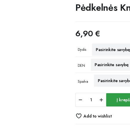
Pėdkelnės Kn
6,90
€
Dydis
DEN
Spalva
Pėdkelnės
Į krepš
Knittex
Circlet
20
Add to wishlist
den
quantity