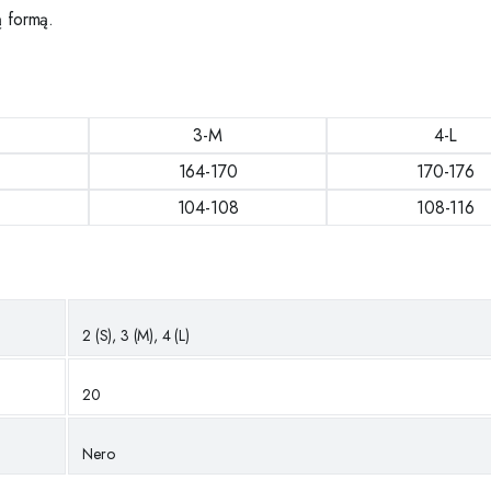
ną formą.
3-M
4-L
164-170
170-176
104-108
108-116
2 (S), 3 (M), 4 (L)
20
Nero