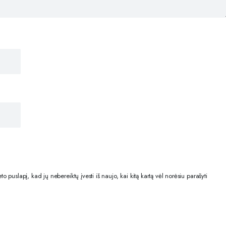
o puslapį, kad jų nebereiktų įvesti iš naujo, kai kitą kartą vėl norėsiu parašyti