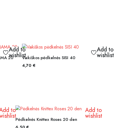
Add to
Add to
wishlist
wishlist
S
PASIRINKTI SAVYBES
MAMA 20
Vaikiškos pėdkelnės SISI 40
4,70
€
Add to
Add to
wishlist
wishlist
PASIRINKTI SAVYBES
Pėdkelnės Knittex Roses 20 den
6,50
€