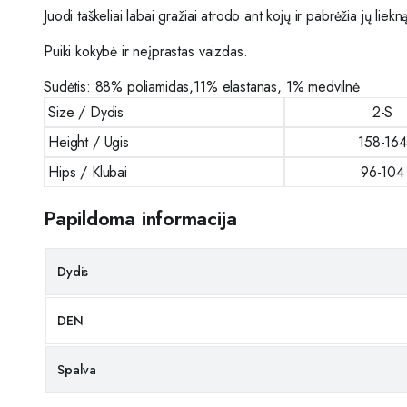
Juodi taškeliai labai gražiai atrodo ant kojų ir pabrėžia jų liek
Puiki kokybė ir neįprastas vaizdas.
Sudėtis: 88% poliamidas,11% elastanas, 1% medvilnė
Size / Dydis
2-S
Height / Ugis
158-164
Hips / Klubai
96-104
Papildoma informacija
Dydis
DEN
Spalva