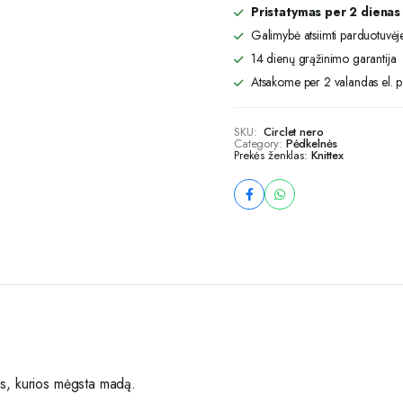
Pristatymas per 2 dienas
Galimybė atsiimti parduotuvėje
14 dienų grąžinimo garantija
Atsakome per 2 valandas el. pa
SKU:
Circlet nero
Category:
Pėdkelnės
Prekės ženklas:
Knittex
toms, kurios mėgsta madą.