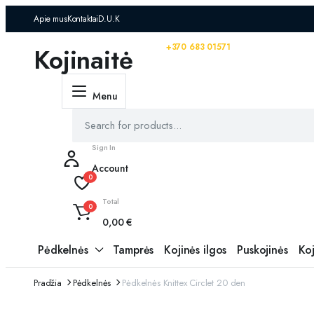
Apie mus
Kontaktai
D.U.K
Turite klausimų? Skambinkite:
+370 683 01571
Kojinaitė
Menu
Sign In
Account
0
Total
0
0,00
€
Pėdkelnės
Tamprės
Kojinės ilgos
Puskojinės
Koj
Pradžia
Pėdkelnės
Pėdkelnės Knittex Circlet 20 den