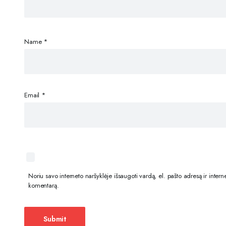
Name
*
Email
*
Noriu savo interneto naršyklėje išsaugoti vardą, el. pašto adresą ir internet
komentarą.