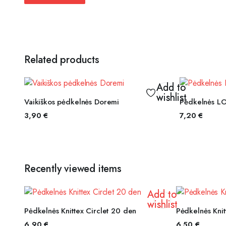
Related products
Add to
wishlist
PASIRINKTI SAVYBES
P
Vaikiškos pėdkelnės Doremi
Pėdkelnės LO
3,90
€
7,20
€
Recently viewed items
Add to
wishlist
PASIRINKTI SAVYBES
PAS
Pėdkelnės Knittex Circlet 20 den
Pėdkelnės Knit
6,90
€
6,50
€