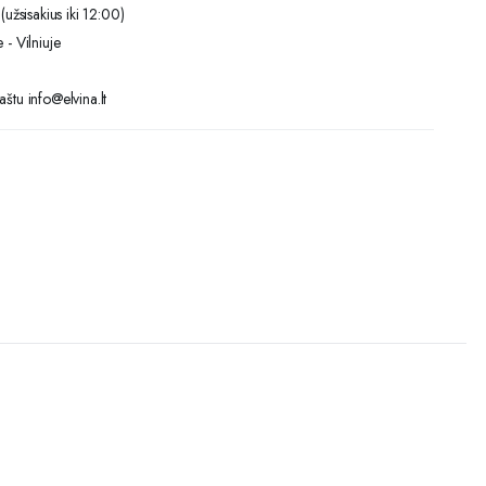
(užsisakius iki 12:00)
 - Vilniuje
štu info@elvina.lt