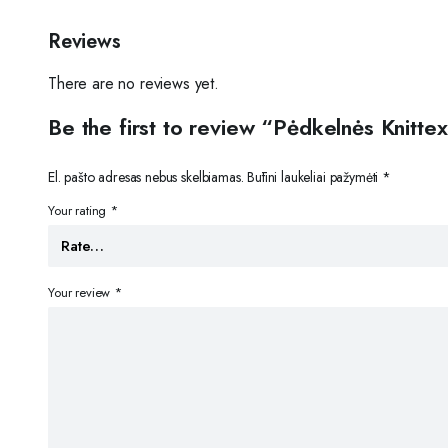
Reviews
There are no reviews yet.
Be the first to review “Pėdkelnės Knitte
El. pašto adresas nebus skelbiamas.
Būtini laukeliai pažymėti
*
Your rating
*
Your review
*