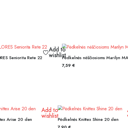
Add to
wishlist
ASIRINKTI SAVYBES
PASIRINKTI SAVYBE
RES Seniorita Rete 22
Pėdkelnės nėščiosioms Marilyn 
7,59
€
Add to
wishlist
IRINKTI SAVYBES
PASIRINKTI SAVYBES
tex Arise 20 den
Pėdkelnės Knittex Shine 20 den
7,90
€