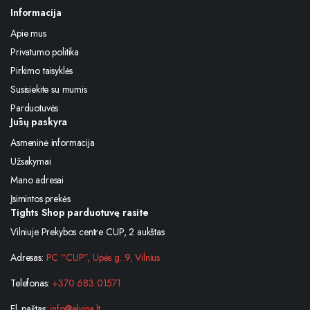
Informacija
Apie mus
Privatumo politika
Pirkimo taisyklės
Susisiekite su mumis
Parduotuvės
Jūsų paskyra
Asmeninė informacija
Užsakymai
Mano adresai
Įsimintos prekės
Tights Shop parduotuvę rasite
Vilniuje Prekybos centre CUP, 2 aukštas
Adresas:
PC “CUP”, Upės g. 9, Vilnius
Telefonas:
+370 683 01571
El. paštas:
info@elvina.lt