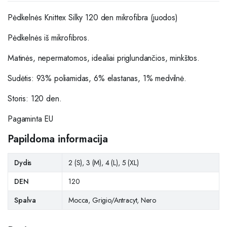
Pėdkelnės Knittex Silky 120 den mikrofibra (juodos)
Pėdkelnės iš mikrofibros.
Matinės, nepermatomos, idealiai priglundančios, minkštos.
Sudėtis: 93% poliamidas, 6% elastanas, 1% medvilnė.
Storis: 120 den.
Pagaminta EU
Papildoma informacija
Dydis
2 (S), 3 (M), 4 (L), 5 (XL)
DEN
120
Spalva
Mocca, Grigio/Antracyt, Nero