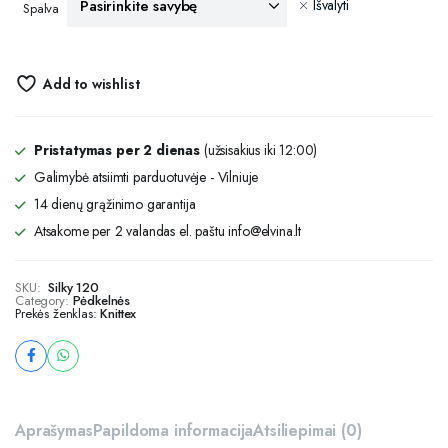
Išvalyti
Spalva
Add to wishlist
Pristatymas per 2 dienas
(užsisakius iki 12:00)
Galimybė atsiimti parduotuvėje - Vilniuje
14 dienų grąžinimo garantija
Atsakome per 2 valandas el. paštu info@elvina.lt
SKU:
Silky 120
Category:
Pėdkelnės
Prekės ženklas:
Knittex
Aprašymas
Papildoma informacija
Atsiliepimai (0)