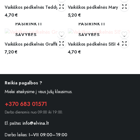
Vaikiškos pėdkelnės Teddy
Vaikiškos pėdkelnės Mary
4,70
€
5,20
€
PASIRINKTI
PASIRINKTI
SAVYBES
SAVYBES
Vaikiškos pėdkelnės Graffiti
Vaikiškos pėdkelnės SISI 40
7,20
€
4,70
€
Reikia pagalbos ?
Mielai atsakysime į visus Jūsų klausimus.
+370 683 01571
Darbo dienomis nuo 09:00 iki 19:00.
El. paštas:
info@elvina.lt
Darbo laikas:
I–VII 09:00–19:00