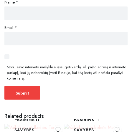
Name
*
Email
*
Noriu savo interneto naršyklėje išsaugoti vardą, el. pašto adresą ir interneto
puslapį, kad jų nebereiktų įvesti iš naujo, kai kitą kartą vėl norėsiu parašyti
komentarą.
Related products
PASIRINKTI
PASIRINKTI
SAVYBES
SAVYBES