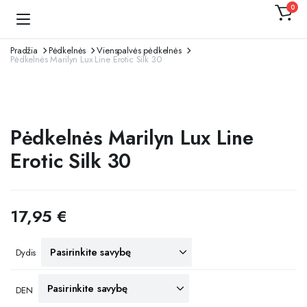
0
Kojinaitė
Pradžia
Pėdkelnės
Vienspalvės pėdkelnės
Pėdkelnės Marilyn Lux Line Erotic Silk 30
Pėdkelnės Marilyn Lux Line
Erotic Silk 30
17,95
€
Dydis
DEN