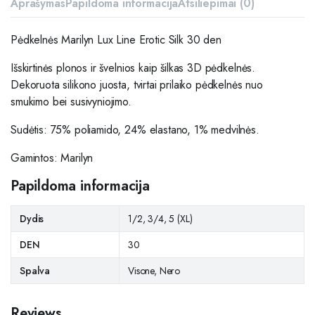
Aprašymas
Papildoma informacija
Atsiliepimai (0)
Pėdkelnės Marilyn Lux Line Erotic Silk 30 den
Išskirtinės plonos ir švelnios kaip šilkas 3D pėdkelnės.
Dekoruota silikono juosta, tvirtai prilaiko pėdkelnės nuo
smukimo bei susivyniojimo.
Sudėtis: 75% poliamido, 24% elastano, 1% medvilnės.
Gamintos: Marilyn
Papildoma informacija
Dydis
1/2, 3/4, 5 (XL)
DEN
30
Spalva
Visone, Nero
Reviews