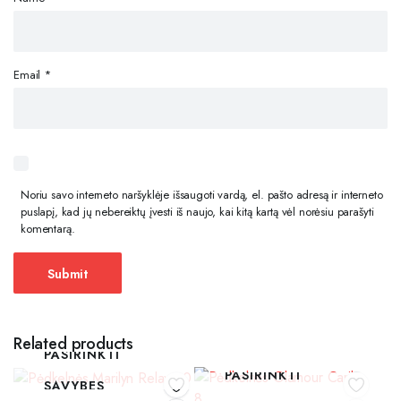
Email
*
Noriu savo interneto naršyklėje išsaugoti vardą, el. pašto adresą ir interneto
puslapį, kad jų nebereiktų įvesti iš naujo, kai kitą kartą vėl norėsiu parašyti
komentarą.
Related products
PASIRINKTI
PASIRINKTI
SAVYBES