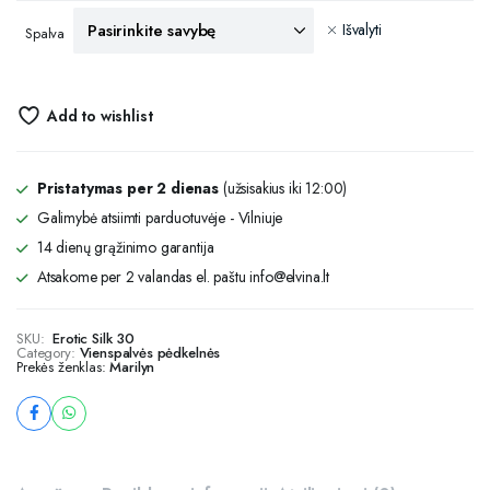
Išvalyti
Spalva
Add to wishlist
Pristatymas per 2 dienas
(užsisakius iki 12:00)
Galimybė atsiimti parduotuvėje - Vilniuje
14 dienų grąžinimo garantija
Atsakome per 2 valandas el. paštu info@elvina.lt
SKU:
Erotic Silk 30
Category:
Vienspalvės pėdkelnės
Prekės ženklas:
Marilyn