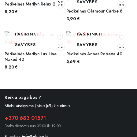
SAVYBES
Pėdkelnės Marilyn Relax 20
Pėdkelnės Glamour Caribe 8
8,20
€
3,90
€
PASIRINKTI
PASIRINKTI
SAVYBES
SAVYBES
Pėdkelnės Marilyn Lux Line
Pėdkelnės Annes Roberta 40
Naked 40
5,69
€
8,20
€
Reikia pagalbos ?
Mielai atsakysime į visus Jūsų klausimus.
+370 683 01571
Darbo dienomis nuo 09:00 iki 19:00.
El. paštas:
info@elvina.lt