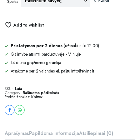
Išvalyti
Spalva
Add to wishlist
Pristatymas per 2 dienas
(užsisakius iki 12:00)
Galimybė atsiimti parduotuvėje - Vilniuje
14 dienų grąžinimo garantija
Atsakome per 2 valandas el. paštu info@elvina.lt
SKU:
Laia
Category:
Raštuotos pėdkelnės
Prekės ženklas:
Knittex
Aprašymas
Papildoma informacija
Atsiliepimai (0)