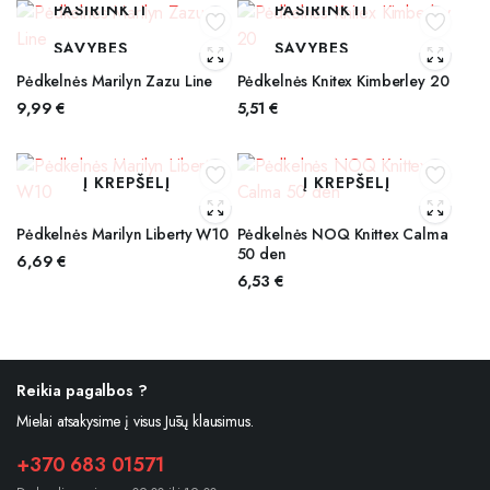
PASIRINKTI
PASIRINKTI
SAVYBES
SAVYBES
Pėdkelnės Marilyn Zazu Line
Pėdkelnės Knitex Kimberley 20
9,99
€
5,51
€
Į KREPŠELĮ
Į KREPŠELĮ
Pėdkelnės Marilyn Liberty W10
Pėdkelnės NOQ Knittex Calma
50 den
6,69
€
6,53
€
Reikia pagalbos ?
Mielai atsakysime į visus Jūsų klausimus.
+370 683 01571