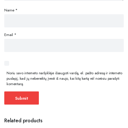
Name
*
Email
*
Noriu savo interneto naršyklėje išsaugoti vardą, el. pašto adresą ir interneto
puslapį, kad jų nebereiktų įvesti iš naujo, kai kitą kartą vėl norėsiu parašyti
komentarą.
Related products