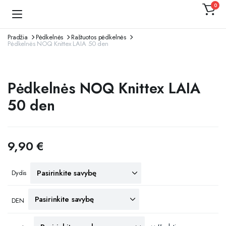
0
Kojinaitė
Pradžia
Pėdkelnės
Raštuotos pėdkelnės
Pėdkelnės NOQ Knittex LAIA 50 den
Pėdkelnės NOQ Knittex LAIA
50 den
9,90
€
Dydis
DEN