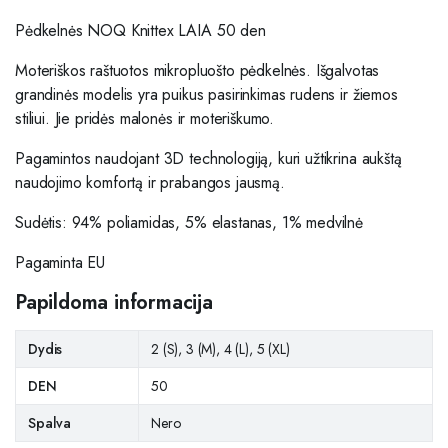
Pėdkelnės NOQ Knittex LAIA 50 den
Moteriškos raštuotos mikropluošto pėdkelnės. Išgalvotas
grandinės modelis yra puikus pasirinkimas rudens ir žiemos
stiliui. Jie pridės malonės ir moteriškumo.
Pagamintos naudojant 3D technologiją, kuri užtikrina aukštą
naudojimo komfortą ir prabangos jausmą.
Sudėtis: 94% poliamidas, 5% elastanas, 1% medvilnė
Pagaminta EU
Papildoma informacija
Dydis
2 (S), 3 (M), 4 (L), 5 (XL)
DEN
50
Spalva
Nero