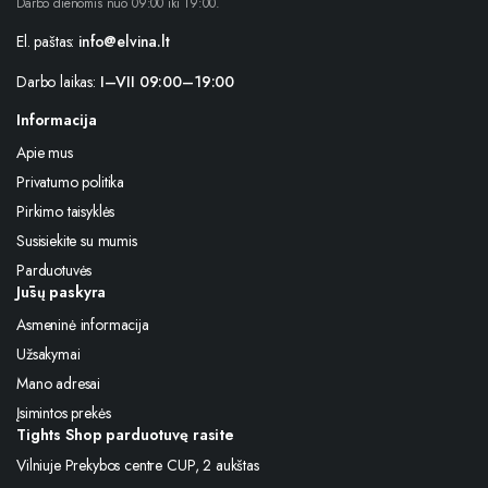
Darbo dienomis nuo 09:00 iki 19:00.
El. paštas:
info@elvina.lt
Darbo laikas:
I–VII 09:00–19:00
Informacija
Apie mus
Privatumo politika
Pirkimo taisyklės
Susisiekite su mumis
Parduotuvės
Jūsų paskyra
Asmeninė informacija
Užsakymai
Mano adresai
Įsimintos prekės
Tights Shop parduotuvę rasite
Vilniuje Prekybos centre CUP, 2 aukštas