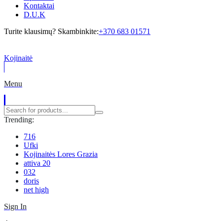
Kontaktai
D.U.K
Turite klausimų? Skambinkite:
+370 683 01571
Kojinaitė
Menu
Trending:
716
Ufki
Kojinaitės Lores Grazia
attiva 20
032
doris
net high
Sign In