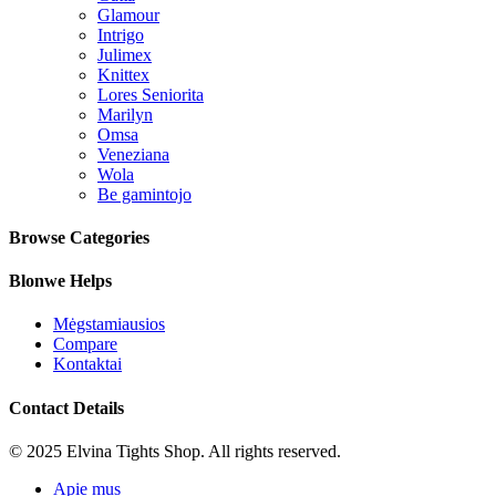
Glamour
Intrigo
Julimex
Knittex
Lores Seniorita
Marilyn
Omsa
Veneziana
Wola
Be gamintojo
Browse Categories
Blonwe Helps
Mėgstamiausios
Compare
Kontaktai
Contact Details
© 2025 Elvina Tights Shop. All rights reserved.
Apie mus