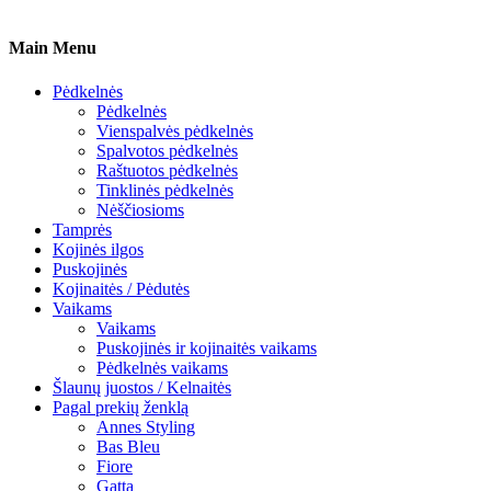
Main Menu
Pėdkelnės
Pėdkelnės
Vienspalvės pėdkelnės
Spalvotos pėdkelnės
Raštuotos pėdkelnės
Tinklinės pėdkelnės
Nėščiosioms
Tamprės
Kojinės ilgos
Puskojinės
Kojinaitės / Pėdutės
Vaikams
Vaikams
Puskojinės ir kojinaitės vaikams
Pėdkelnės vaikams
Šlaunų juostos / Kelnaitės
Pagal prekių ženklą
Annes Styling
Bas Bleu
Fiore
Gatta