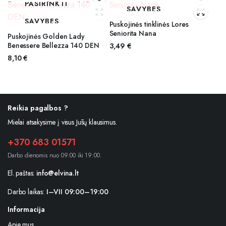
PASIRINKTI
SAVYBES
SAVYBES
Puskojinės tinklinės Lores
Seniorita Nana
Puskojinės Golden Lady
Benessere Bellezza 140 DEN
3,49
€
8,10
€
Reikia pagalbos ?
Mielai atsakysime į visus Jūsų klausimus.
+370 683 01571
Darbo dienomis nuo 09:00 iki 19:00.
El. paštas:
info@elvina.lt
Darbo laikas:
I–VII 09:00–19:00
Informacija
Apie mus