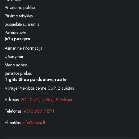
Privatumo politika
Pirkimo taisyklės
Susisiekite su mumis
Parduotuvės
Jūsų paskyra
Asmeninė informacija
Užsakymai
Mano adresai
Įsimintos prekės
Tights Shop parduotuvę rasite
Vilniuje Prekybos centre CUP, 2 aukštas
Adresas:
PC “CUP”, Upės g. 9, Vilnius
Telefonas:
+370 683 01571
El. paštas:
info@elvina.lt