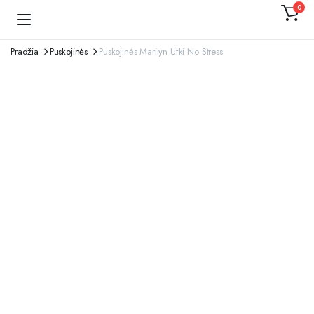
0
Kojinaitė
Pradžia
Puskojinės
Puskojinės Marilyn Ufki No Stress