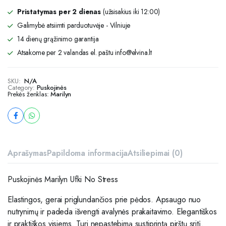
Pristatymas per 2 dienas
(užsisakius iki 12:00)
Galimybė atsiimti parduotuvėje - Vilniuje
14 dienų grąžinimo garantija
Atsakome per 2 valandas el. paštu info@elvina.lt
SKU:
N/A
Category:
Puskojinės
Prekės ženklas:
Marilyn
Aprašymas
Papildoma informacija
Atsiliepimai (0)
Puskojinės Marilyn Ufki No Stress
Elastingos, gerai priglundančios prie pėdos. Apsaugo nuo
nutrynimų ir padeda išvengti avalynės prakaitavimo. Elegantiškos
ir praktiškos visiems. Turi nepastebimą sustiprintą pirštų sritį.