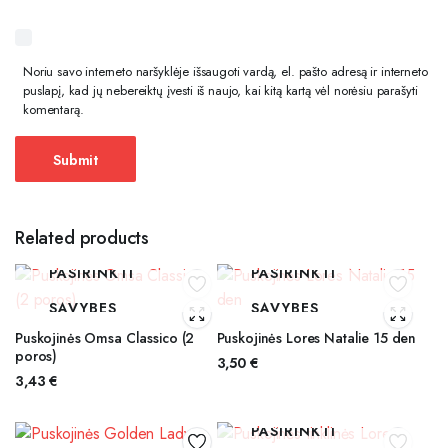
Noriu savo interneto naršyklėje išsaugoti vardą, el. pašto adresą ir interneto
puslapį, kad jų nebereiktų įvesti iš naujo, kai kitą kartą vėl norėsiu parašyti
komentarą.
Related products
PASIRINKTI
PASIRINKTI
SAVYBES
SAVYBES
Puskojinės Omsa Classico (2
Puskojinės Lores Natalie 15 den
poros)
3,50
€
3,43
€
PASIRINKTI