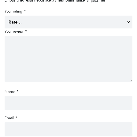
El. pašto adresas nebus skelbiamas.
Būtini laukeliai pažymėti
*
Your rating
*
Your review
*
Name
*
Email
*