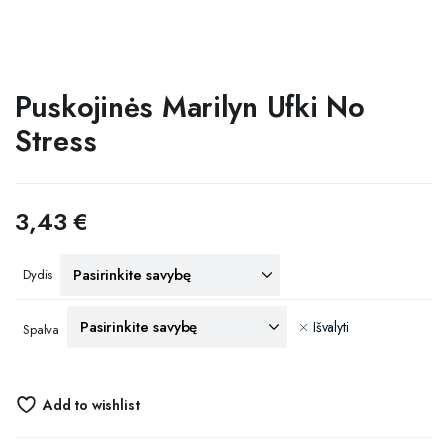
Puskojinės Marilyn Ufki No
Stress
3,43
€
Dydis
Išvalyti
Spalva
Add to wishlist