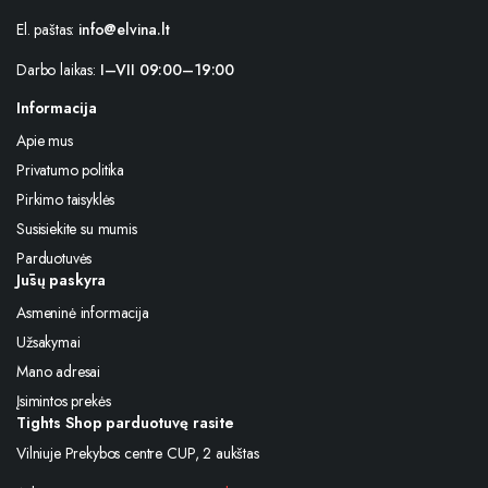
El. paštas:
info@elvina.lt
Darbo laikas:
I–VII 09:00–19:00
Informacija
Apie mus
Privatumo politika
Pirkimo taisyklės
Susisiekite su mumis
Parduotuvės
Jūsų paskyra
Asmeninė informacija
Užsakymai
Mano adresai
Įsimintos prekės
Tights Shop parduotuvę rasite
Vilniuje Prekybos centre CUP, 2 aukštas