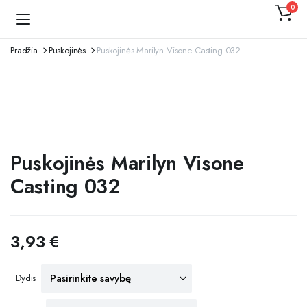
0
Kojinaitė
Pradžia
Puskojinės
Puskojinės Marilyn Visone Casting 032
Puskojinės Marilyn Visone
Casting 032
3,93
€
Dydis