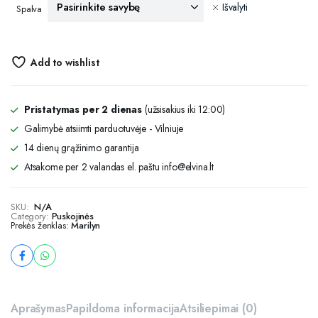
Išvalyti
Spalva
Add to wishlist
Pristatymas per 2 dienas
(užsisakius iki 12:00)
Galimybė atsiimti parduotuvėje - Vilniuje
14 dienų grąžinimo garantija
Atsakome per 2 valandas el. paštu info@elvina.lt
SKU:
N/A
Category:
Puskojinės
Prekės ženklas:
Marilyn
Aprašymas
Papildoma informacija
Atsiliepimai (0)