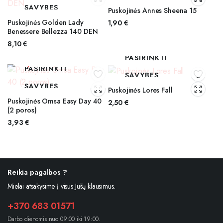
SAVYBES
Puskojinės Annes Sheena 15
Puskojinės Golden Lady
1,90
€
Benessere Bellezza 140 DEN
8,10
€
PASIRINKTI
PASIRINKTI
SAVYBES
SAVYBES
Puskojinės Lores Fall
Puskojinės Omsa Easy Day 40
2,50
€
(2 poros)
3,93
€
Reikia pagalbos ?
Mielai atsakysime į visus Jūsų klausimus.
+370 683 01571
Darbo dienomis nuo 09:00 iki 19:00.