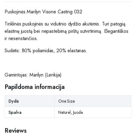
Puskojinės Marilyn Visone Casting 032
Tinklinės puskojinės su vidutinio dydžio akutėmis. Turi patogią
elastinę juostą bei nepastebimą pirštų sutvirtinimą. Elegantiškos
ir nesenstančios.
Sudėtis: 80% poliamidas, 20% elastanas.
Gamintojas: Marilyn (Lenkija)
Papildoma informacija
Dydis
One Size
Spalva
Naturel, Juoda
Reviews