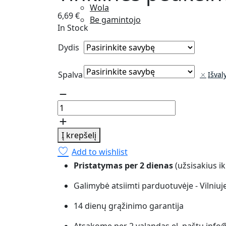
Wola
6,69
€
Be gamintojo
In Stock
Dydis
Spalva
Išvaly
Tinklinės
pėdkelnės
Gatta
Brigitte
Į krepšelį
01
Add to wishlist
quantity
Pristatymas per 2 dienas
(užsisakius ik
Galimybė atsiimti parduotuvėje - Vilniuj
14 dienų grąžinimo garantija
Atsakome per 2 valandas el. paštu info@