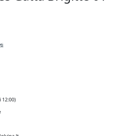
ti
i 12:00)
e
elvina.lt