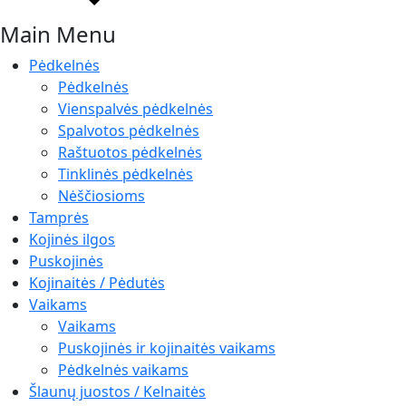
Main Menu
Pėdkelnės
Pėdkelnės
Vienspalvės pėdkelnės
Spalvotos pėdkelnės
Raštuotos pėdkelnės
Tinklinės pėdkelnės
Nėščiosioms
Tamprės
Kojinės ilgos
Puskojinės
Kojinaitės / Pėdutės
Vaikams
Vaikams
Puskojinės ir kojinaitės vaikams
Pėdkelnės vaikams
Šlaunų juostos / Kelnaitės