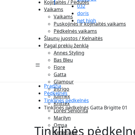
Kojinaitės / Pėdutės
032
Vaikams
doris
Vaikams
net high
Puskojinės ir kojinaitės vaikams
Pėdkelnės vaikams
Šlaunų juostos / Kelnaitės
Pagal prekių ženklą
Annes Styling
Bas Bleu
Fiore
Gatta
Glamour
Pradžia
Intrigo
Pėdkelnės
Julimex
Tinklinės pėdkelnės
Knittex
Tinklinės pėdkelnės Gatta Brigitte 01
Lores Seniorita
Marilyn
Omsa
Tinklinės pėdkelnė
Veneziana