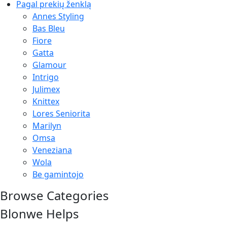
Pagal prekių ženklą
Annes Styling
Bas Bleu
Fiore
Gatta
Glamour
Intrigo
Julimex
Knittex
Lores Seniorita
Marilyn
Omsa
Veneziana
Wola
Be gamintojo
Browse Categories
Blonwe Helps