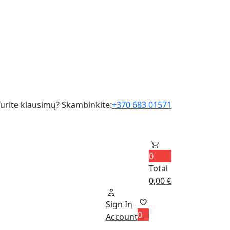
urite klausimų? Skambinkite:
+370 683 01571
0
Total
0,00
€
Sign In
0
Account