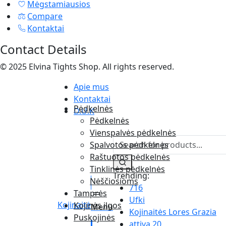
Mėgstamiausios
Compare
Kontaktai
Contact Details
© 2025 Elvina Tights Shop. All rights reserved.
Apie mus
Kontaktai
Pėdkelnės
D.U.K
Pėdkelnės
Vienspalvės pėdkelnės
Spalvotos pėdkelnės
Raštuotos pėdkelnės
Tinklinės pėdkelnės
Trending:
Nėščiosioms
716
Tamprės
Ufki
Kojinaitė
Kojinės ilgos
Menu
Kojinaitės Lores Grazia
Puskojinės
attiva 20