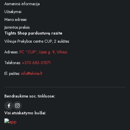
Asmeninė informacija
Užsakymai
Mano adresai
Įsimintos prekės
Tights Shop parduotuvę rasite
Vilniuje Prekybos centre CUP, 2 aukštas
Adresas:
PC “CUP”, Upės g. 9, Vilnius
Telefonas:
+370 683 01571
El. paštas:
info@elvina.lt
Bendraukime soc. tinkluose:
Visi atsiskaitymo būdai: