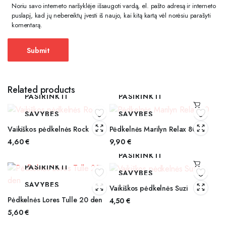
Noriu savo interneto naršyklėje išsaugoti vardą, el. pašto adresą ir interneto
puslapį, kad jų nebereiktų įvesti iš naujo, kai kitą kartą vėl norėsiu parašyti
komentarą.
Related products
PASIRINKTI
PASIRINKTI
SAVYBES
SAVYBES
Vaikiškos pėdkelnės Rock
Pėdkelnės Marilyn Relax 80
4,60
€
9,90
€
PASIRINKTI
PASIRINKTI
SAVYBES
SAVYBES
Vaikiškos pėdkelnės Suzi
Pėdkelnės Lores Tulle 20 den
4,50
€
5,60
€