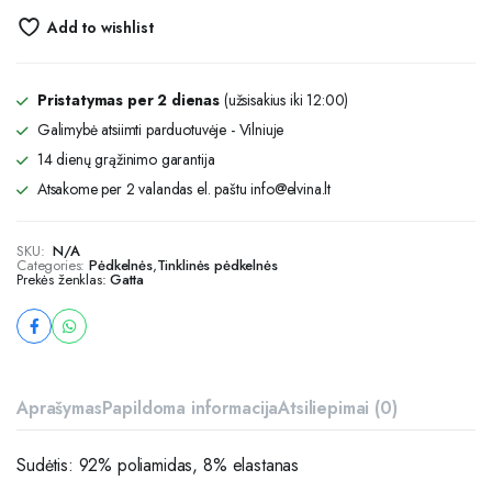
Add to wishlist
Pristatymas per 2 dienas
(užsisakius iki 12:00)
Galimybė atsiimti parduotuvėje - Vilniuje
14 dienų grąžinimo garantija
Atsakome per 2 valandas el. paštu info@elvina.lt
SKU:
N/A
Categories:
Pėdkelnės
,
Tinklinės pėdkelnės
Prekės ženklas:
Gatta
Aprašymas
Papildoma informacija
Atsiliepimai (0)
Sudėtis: 92% poliamidas, 8% elastanas