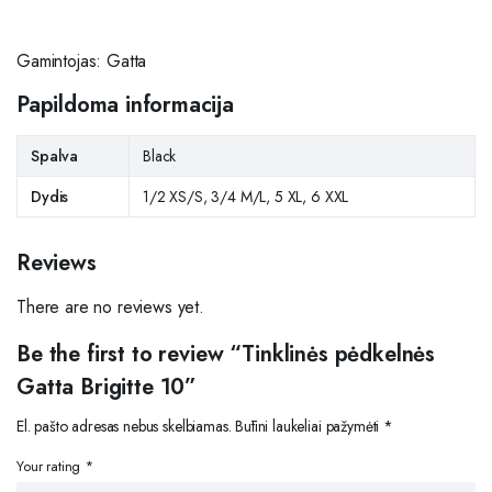
Gamintojas: Gatta
Papildoma informacija
Spalva
Black
Dydis
1/2 XS/S, 3/4 M/L, 5 XL, 6 XXL
Reviews
There are no reviews yet.
Be the first to review “Tinklinės pėdkelnės
Gatta Brigitte 10”
El. pašto adresas nebus skelbiamas.
Būtini laukeliai pažymėti
*
Your rating
*