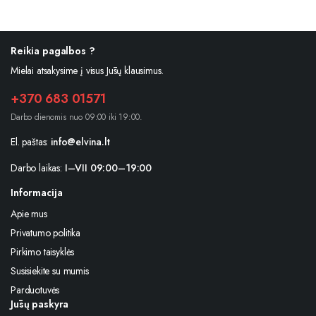
Reikia pagalbos ?
Mielai atsakysime į visus Jūsų klausimus.
+370 683 01571
Darbo dienomis nuo 09:00 iki 19:00.
El. paštas:
info@elvina.lt
Darbo laikas:
I–VII 09:00–19:00
Informacija
Apie mus
Privatumo politika
Pirkimo taisyklės
Susisiekite su mumis
Parduotuvės
Jūsų paskyra