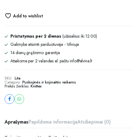
Add to wishlist
Pristatymas per 2 dienas
(užsisakius iki 12:00)
Galimybė atsiimti parduotuvėje - Vilniuje
14 dienų grąžinimo garantija
Atsakome per 2 valandas el. paštu info@elvina.lt
SKU:
Lita
Category:
Puskojinės ir kojinaitės vaikams
Prekės ženklas:
Knittex
Aprašymas
Papildoma informacija
Atsiliepimai (0)