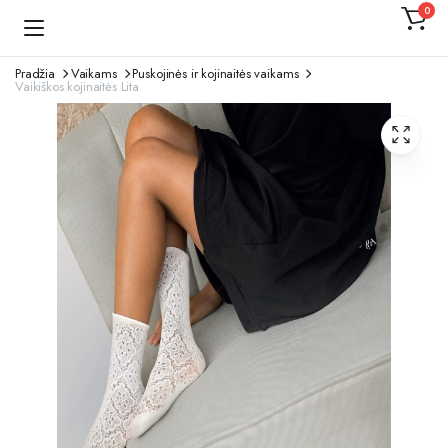
0
Kojinaitė
Pradžia
Vaikams
Puskojinės ir kojinaitės vaikams
Vaikiškos kojinaitės Lita