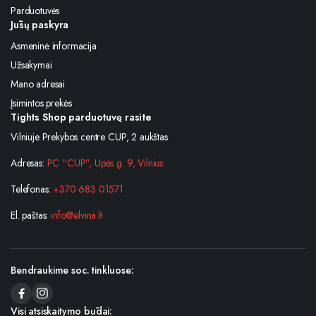
Parduotuvės
Jūsų paskyra
Asmeninė informacija
Užsakymai
Mano adresai
Įsimintos prekės
Tights Shop parduotuvę rasite
Vilniuje Prekybos centre CUP, 2 aukštas
Adresas:
PC “CUP”, Upės g. 9, Vilnius
Telefonas:
+370 683 01571
El. paštas:
info@elvina.lt
Bendraukime soc. tinkluose:
Visi atsiskaitymo būdai: