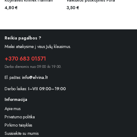
Kojinaitės Knittex Hannah
Vaikiškos puskojinės Pola
4,80
€
3,50
€
Reikia pagalbos ?
Mielai atsakysime į visus Jūsų klausimus.
+370 683 01571
Darbo dienomis nuo 09:00 iki 19:00.
El. paštas:
info@elvina.lt
Darbo laikas:
I–VII 09:00–19:00
Informacija
Apie mus
Privatumo politika
Pirkimo taisyklės
Susisiekite su mumis