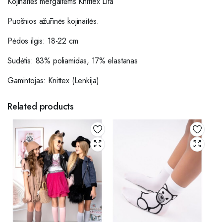
Kojinaitės mergaitėms Knittex Lita
Puošnios ažūrinės kojinaitės.
Pėdos ilgis: 18-22 cm
Sudėtis: 83% poliamidas, 17% elastanas
Gamintojas: Knittex (Lenkija)
Related products