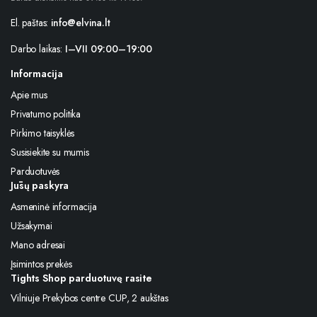
El. paštas:
info@elvina.lt
Darbo laikas:
I–VII 09:00–19:00
Informacija
Apie mus
Privatumo politika
Pirkimo taisyklės
Susisiekite su mumis
Parduotuvės
Jūsų paskyra
Asmeninė informacija
Užsakymai
Mano adresai
Įsimintos prekės
Tights Shop parduotuvę rasite
Vilniuje Prekybos centre CUP, 2 aukštas