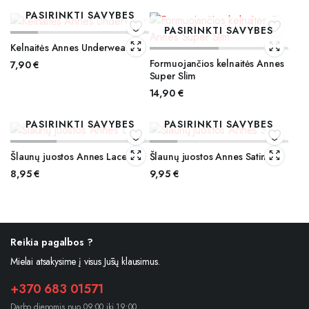
PASIRINKTI SAVYBES
PASIRINKTI SAVYBES
Kelnaitės Annes Underwear
Formuojančios kelnaitės Annes
7,90
€
Super Slim
14,90
€
PASIRINKTI SAVYBES
PASIRINKTI SAVYBES
Šlaunų juostos Annes Lace
Šlaunų juostos Annes Satin
8,95
€
9,95
€
Reikia pagalbos ?
Mielai atsakysime į visus Jūsų klausimus.
+370 683 01571
Darbo dienomis nuo 09:00 iki 19:00.