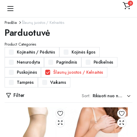
0
Kojinaitė
Pradžia
Šlaunų juostos / Kelnaitės
Parduotuvė
Product Categories
Kojinaitės / Pėdutės
Kojinės ilgos
Nenurodyta
Pagrindinis
Pėdkelnės
Puskojinės
Šlaunų juostos / Kelnaitės
Tamprės
Vaikams
Filter
Sort: