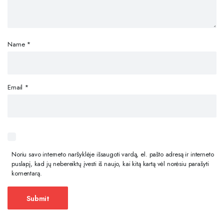
Name
*
Email
*
Noriu savo interneto naršyklėje išsaugoti vardą, el. pašto adresą ir interneto
puslapį, kad jų nebereiktų įvesti iš naujo, kai kitą kartą vėl norėsiu parašyti
komentarą.