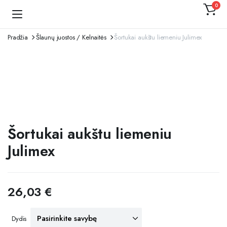
0
Kojinaitė
Pradžia
Šlaunų juostos / Kelnaitės
Šortukai aukštu liemeniu Julimex
Šortukai aukštu liemeniu
Julimex
26,03
€
Dydis