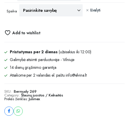
Išvalyti
Spalva
Add to wishlist
Pristatymas per 2 dienas
(užsisakius iki 12:00)
Galimybė atsiimti parduotuvėje - Vilniuje
14 dienų grąžinimo garantija
Atsakome per 2 valandas el. paštu info@elvina.lt
SKU:
Bermudy 269
Category:
Šlaunų juostos / Kelnaitės
Prekės ženklas:
Julimex