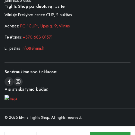
Įsimintos prekės
Tights Shop parduotuvę rasite
Vilniuje Prekybos centre CUP, 2 aukštas
Adresas:
PC “CUP”, Upės g. 9, Vilnius
Telefonas:
+370 683 01571
El. paštas:
info@elvina.lt
Bendraukime soc. tinkluose:
Visi atsiskaitymo būdai:
© 2025 Elvina Tights Shop. All rights reserved.
Šortukai