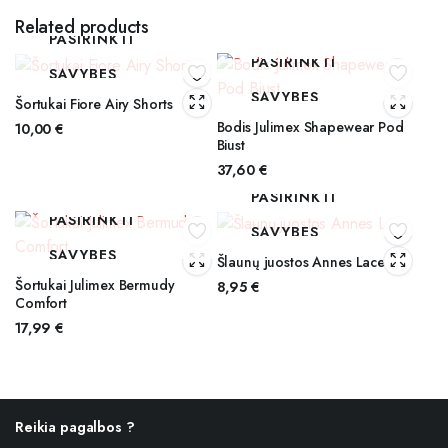
Related products
PASIRINKTI
PASIRINKTI
SAVYBES
SAVYBES
Šortukai Fiore Airy Shorts
Bodis Julimex Shapewear Pod
10,00
€
Biust
37,60
€
PASIRINKTI
PASIRINKTI
SAVYBES
SAVYBES
Šlaunų juostos Annes Lace
Šortukai Julimex Bermudy
8,95
€
Comfort
17,99
€
Reikia pagalbos ?