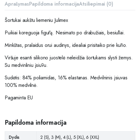
Aprašymas
Papildoma informacija
Atsiliepimai (0)
Šortukai aukštu liemeniu Julimex
Puikiai koreguoja figūrą. Nesimato po drabužiais, besiūliai.
Minkštas, pralaidus orui audinys, idealiai prisitaiko prie kūno.
Viršuje esanti silikono juostelė neleidžia šortukams slysti žemys.
Su medvinliniu įsiūvu.
Sudėtis: 84% poliamidas, 16% elastanas. Medvilninis įsiuvas
100% medvilnė.
Pagaminta EU
Papildoma informacija
Dydis
2 (S), 3 (M), 4 (L), 5 (XL), 6 (XXL)