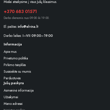
Mielai atsakysime į visus Jūsų klausimus.
+370 683 01571
Darbo dienomis nuo 09:00 iki 19:00.
El. paštas:
info@elvina.lt
Darbo laikas:
I–VII 09:00–19:00
Informacija
Apie mus
Privatumo politika
Pirkimo taisyklės
Susisiekite su mumis
Parduotuvės
Jūsų paskyra
Asmeninė informacija
Užsakymai
Mano adresai