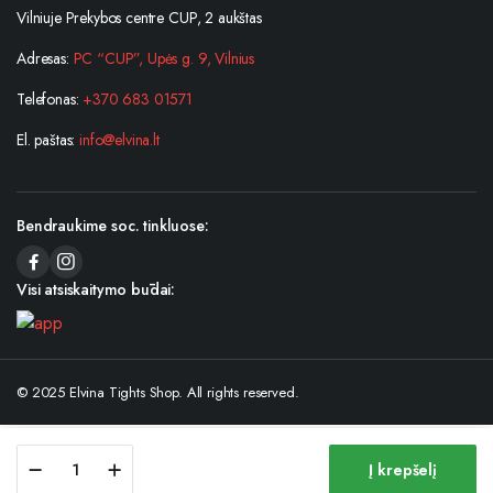
Vilniuje Prekybos centre CUP, 2 aukštas
Adresas:
PC “CUP”, Upės g. 9, Vilnius
Telefonas:
+370 683 01571
El. paštas:
info@elvina.lt
Bendraukime soc. tinkluose:
Visi atsiskaitymo būdai:
© 2025 Elvina Tights Shop. All rights reserved.
Kojinaitės
Į krepšelį
Fiore
Store
Search
Wishlist
Account
Categories