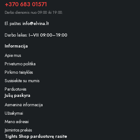
+370 683 01571
Darbo dienomis nuo 09:00 iki 19:00.
El. paštas:
info@elvina.lt
Darbo laikas:
I–VII 09:00–19:00
Informacija
Apie mus
Privatumo politika
Pirkimo taisyklės
Susisiekite su mumis
Parduotuvės
Jūsų paskyra
Asmeninė informacija
Užsakymai
Mano adresai
Įsimintos prekės
Tights Shop parduotuvę rasite