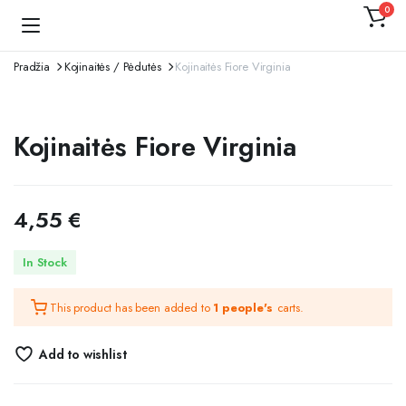
0
Kojinaitė
Pradžia
Kojinaitės / Pėdutės
Kojinaitės Fiore Virginia
Kojinaitės Fiore Virginia
4,55
€
In Stock
This product has been added to
1 people's
carts.
Add to wishlist