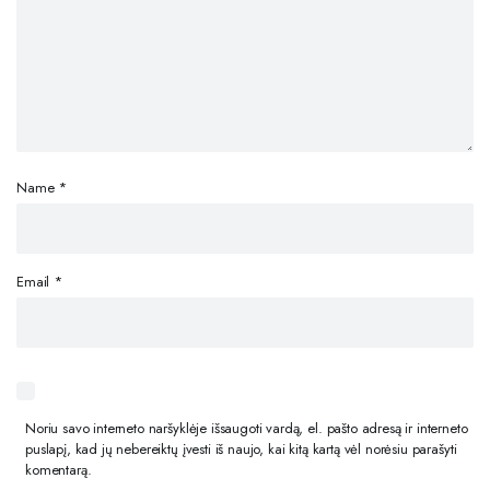
Name
*
Email
*
Noriu savo interneto naršyklėje išsaugoti vardą, el. pašto adresą ir interneto
puslapį, kad jų nebereiktų įvesti iš naujo, kai kitą kartą vėl norėsiu parašyti
komentarą.