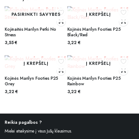
PASIRINKTI SAVYBES
Į KREPŠELĮ
Kojinaitės Marilyn Petki No
Kojinės Marilyn Footies P25
Stress
Black/Red
3,55
€
3,22
€
Į KREPŠELĮ
Į KREPŠELĮ
Kojinės Marilyn Footies P25
Kojinės Marilyn Footies P25
Grey
Rainbow
3,22
€
3,22
€
Reikia pagalbos ?
Mielai atsakysime į visus Jūsų klausimus.