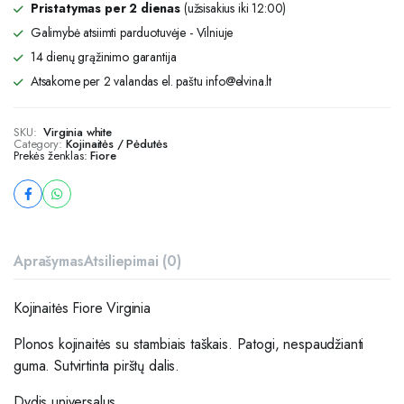
Pristatymas per 2 dienas
(užsisakius iki 12:00)
Galimybė atsiimti parduotuvėje - Vilniuje
14 dienų grąžinimo garantija
Atsakome per 2 valandas el. paštu info@elvina.lt
SKU:
Virginia white
Category:
Kojinaitės / Pėdutės
Prekės ženklas:
Fiore
Aprašymas
Atsiliepimai (0)
Kojinaitės Fiore Virginia
Plonos kojinaitės su stambiais taškais. Patogi, nespaudžianti
guma. Sutvirtinta pirštų dalis.
Dydis universalus.