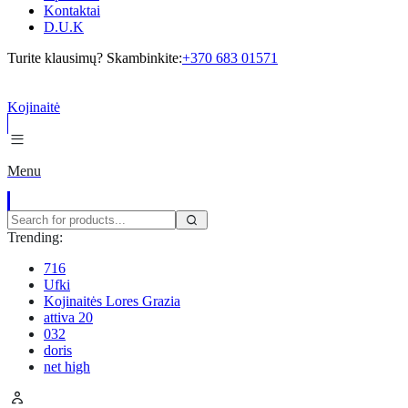
Kontaktai
D.U.K
Turite klausimų? Skambinkite:
+370 683 01571
Kojinaitė
Menu
Trending:
716
Ufki
Kojinaitės Lores Grazia
attiva 20
032
doris
net high