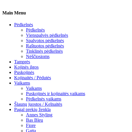
Main Menu
Pėdkelnės
Pėdkelnės
Vienspalvės pėdkelnės
Spalvotos pėdkelnės
Raštuotos pėdkelnės
Tinklinės pėdkelnės
Nėščiosioms
Tamprės
Kojinės ilgos
Puskojinės
Kojinaitės / Pėdutės
Vaikams
Vaikams
Puskojinės ir kojinaitės vaikams
Pėdkelnės vaikams
Šlaunų juostos / Kelnaitės
Pagal prekių ženklą
Annes Styling
Bas Bleu
Fiore
Gatta