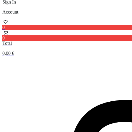
Sign In
Account
0
0
Total
0,00
€