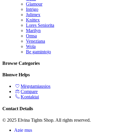
Glamour
Intrigo
Julimex
Knittex
Lores Seniorita
Marilyn
Omsa
Veneziana
Wola
Be gamintojo
Browse Categories
Blonwe Helps
Mėgstamiausios
Compare
Kontaktai
Contact Details
© 2025 Elvina Tights Shop. All rights reserved.
Apie mus