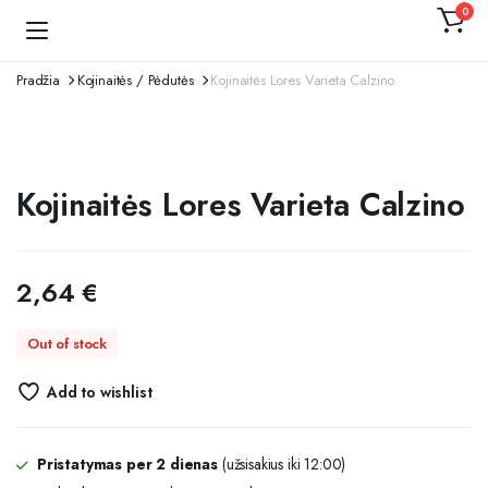
0
Kojinaitė
Pradžia
Kojinaitės / Pėdutės
Kojinaitės Lores Varieta Calzino
Kojinaitės Lores Varieta Calzino
2,64
€
Out of stock
Add to wishlist
Pristatymas per 2 dienas
(užsisakius iki 12:00)