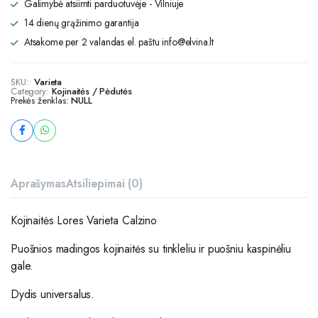
Galimybė atsiimti parduotuvėje - Vilniuje
14 dienų grąžinimo garantija
Atsakome per 2 valandas el. paštu info@elvina.lt
SKU:
Varieta
Category:
Kojinaitės / Pėdutės
Prekės ženklas:
NULL
Aprašymas
Atsiliepimai (0)
Kojinaitės Lores Varieta Calzino
Puošnios madingos kojinaitės su tinkleliu ir puošniu kaspinėliu
gale.
Dydis universalus.