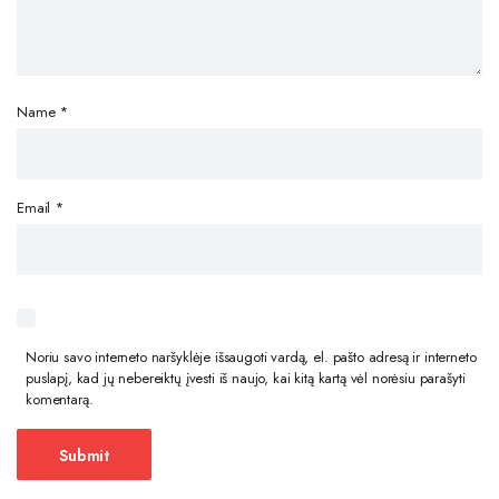
Name
*
Email
*
Noriu savo interneto naršyklėje išsaugoti vardą, el. pašto adresą ir interneto
puslapį, kad jų nebereiktų įvesti iš naujo, kai kitą kartą vėl norėsiu parašyti
komentarą.