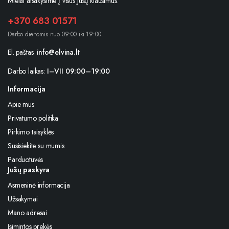
Mielai atsakysime į visus Jūsų klausimus.
+370 683 01571
Darbo dienomis nuo 09:00 iki 19:00.
El. paštas:
info@elvina.lt
Darbo laikas:
I–VII 09:00–19:00
Informacija
Apie mus
Privatumo politika
Pirkimo taisyklės
Susisiekite su mumis
Parduotuvės
Jūsų paskyra
Asmeninė informacija
Užsakymai
Mano adresai
Įsimintos prekės