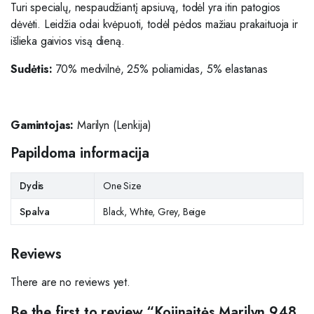
Turi specialų, nespaudžiantį apsiuvą, todėl yra itin patogios
dėvėti. Leidžia odai kvėpuoti, todėl pėdos mažiau prakaituoja ir
išlieka gaivios visą dieną.
Sudėtis:
70% medvilnė, 25% poliamidas, 5% elastanas
Gamintojas:
Marilyn (Lenkija)
Papildoma informacija
Dydis
One Size
Spalva
Black, White, Grey, Beige
Reviews
There are no reviews yet.
Be the first to review “Kojinaitės Marilyn 948