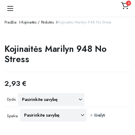
0
Kojinaitė
Pradžia
Kojinaitės / Pėdutės
Kojinaitės Marilyn 948 No Stress
Kojinaitės Marilyn 948 No
Stress
2,93
€
Dydis
Išvalyti
Spalva