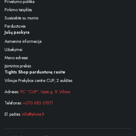
Privatumo politika
Pirkimo taisyklės
Susisiekite su mumis
Parduotuvės
Jūsų paskyra
Asmeninė informacija
Užsakymai
Mano adresai
Įsimintos prekės
Tights Shop parduotuvę rasite
Vilniuje Prekybos centre CUP, 2 aukštas
Adresas:
PC “CUP”, Upės g. 9, Vilnius
Telefonas:
+370 683 01571
El. paštas:
info@elvina.lt