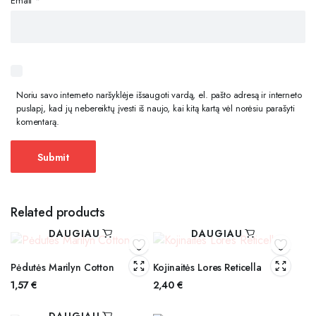
Email
*
Noriu savo interneto naršyklėje išsaugoti vardą, el. pašto adresą ir interneto
puslapį, kad jų nebereiktų įvesti iš naujo, kai kitą kartą vėl norėsiu parašyti
komentarą.
Related products
DAUGIAU
DAUGIAU
Pėdutės Marilyn Cotton
Kojinaitės Lores Reticella
1,57
€
2,40
€