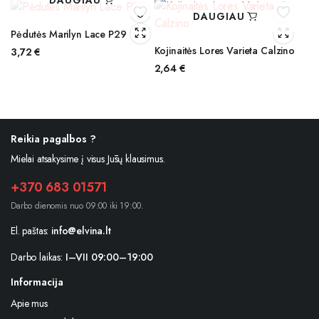
DAUGIAU
DAUGIAU
Pėdutės Marilyn Lace P29
Kojinaitės Lores Varieta Calzino
3,72
€
2,64
€
Reikia pagalbos ?
Mielai atsakysime į visus Jūsų klausimus.
+370 683 01571
Darbo dienomis nuo 09:00 iki 19:00.
El. paštas:
info@elvina.lt
Darbo laikas:
I–VII 09:00–19:00
Informacija
Apie mus