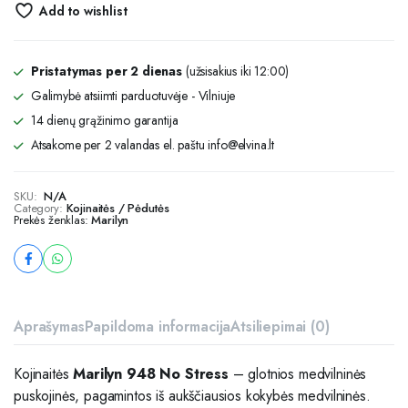
Add to wishlist
Pristatymas per 2 dienas
(užsisakius iki 12:00)
Galimybė atsiimti parduotuvėje - Vilniuje
14 dienų grąžinimo garantija
Atsakome per 2 valandas el. paštu info@elvina.lt
SKU:
N/A
Category:
Kojinaitės / Pėdutės
Prekės ženklas:
Marilyn
Aprašymas
Papildoma informacija
Atsiliepimai (0)
Kojinaitės
Marilyn 948 No Stress
– glotnios medvilninės
puskojinės, pagamintos iš aukščiausios kokybės medvilninės.