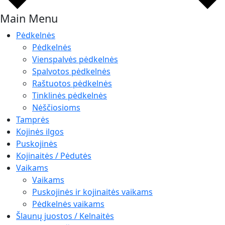
Main Menu
Pėdkelnės
Pėdkelnės
Vienspalvės pėdkelnės
Spalvotos pėdkelnės
Raštuotos pėdkelnės
Tinklinės pėdkelnės
Nėščiosioms
Tamprės
Kojinės ilgos
Puskojinės
Kojinaitės / Pėdutės
Vaikams
Vaikams
Puskojinės ir kojinaitės vaikams
Pėdkelnės vaikams
Šlaunų juostos / Kelnaitės