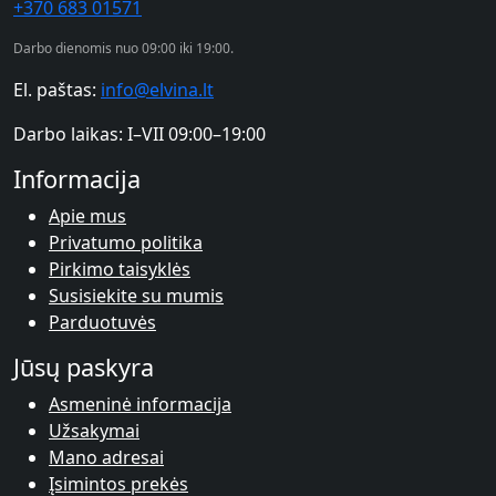
+370 683 01571
Darbo dienomis nuo 09:00 iki 19:00.
El. paštas:
info@elvina.lt
Darbo laikas:
I–VII 09:00–19:00
Informacija
Apie mus
Privatumo politika
Pirkimo taisyklės
Susisiekite su mumis
Parduotuvės
Jūsų paskyra
Asmeninė informacija
Užsakymai
Mano adresai
Įsimintos prekės