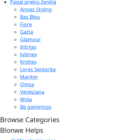
Pagal prekių ženklą
Annes Styling
Bas Bleu
Fiore
Gatta
Glamour
Intrigo
Julimex
Knittex
Lores Seniorita
Marilyn
Omsa
Veneziana
Wola
Be gamintojo
Browse Categories
Blonwe Helps