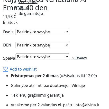
Veneziana
Emma 40 den
Wola
Be gamintojo
11,98
€
In Stock
Dydis
DEN
Spalva
Išvalyti
Add to wishlist
Pristatymas per 2 dienas
(užsisakius iki 12:00)
Galimybė atsiimti parduotuvėje - Vilniuje
14 dienų grąžinimo garantija
Atsakome per 2 valandas el. paštu info@elvina.lt