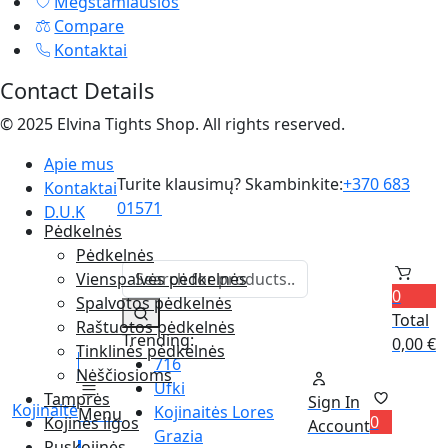
Mėgstamiausios
Compare
Kontaktai
Contact Details
© 2025 Elvina Tights Shop. All rights reserved.
Apie mus
Turite klausimų? Skambinkite:
+370 683
Kontaktai
01571
D.U.K
Pėdkelnės
Pėdkelnės
Vienspalvės pėdkelnės
0
Spalvotos pėdkelnės
Total
Raštuotos pėdkelnės
Trending:
0,00
€
Tinklinės pėdkelnės
716
Nėščiosioms
Ufki
Tamprės
Sign In
Kojinaitė
Kojinaitės Lores
Menu
0
Kojinės ilgos
Account
Grazia
Puskojinės