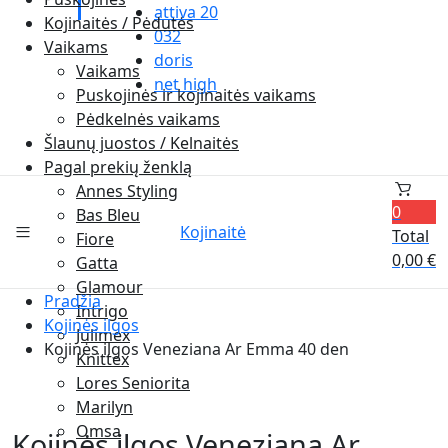
attiva 20
Kojinaitės / Pėdutės
032
Vaikams
doris
Vaikams
net high
Puskojinės ir kojinaitės vaikams
Pėdkelnės vaikams
Šlaunų juostos / Kelnaitės
Pagal prekių ženklą
Annes Styling
0
Bas Bleu
Kojinaitė
Total
Fiore
0,00
€
Gatta
Glamour
Pradžia
Intrigo
Kojinės ilgos
Julimex
Kojinės ilgos Veneziana Ar Emma 40 den
Knittex
Lores Seniorita
Marilyn
Omsa
Kojinės ilgos Veneziana Ar