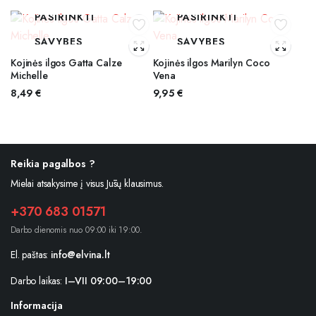
PASIRINKTI
PASIRINKTI
SAVYBES
SAVYBES
Kojinės ilgos Gatta Calze
Kojinės ilgos Marilyn Coco
Michelle
Vena
8,49
€
9,95
€
Reikia pagalbos ?
Mielai atsakysime į visus Jūsų klausimus.
+370 683 01571
Darbo dienomis nuo 09:00 iki 19:00.
El. paštas:
info@elvina.lt
Darbo laikas:
I–VII 09:00–19:00
Informacija