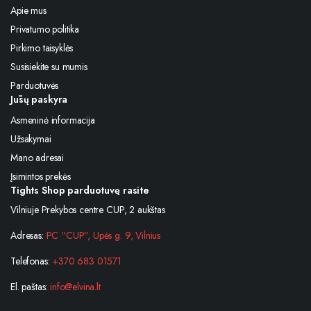
Apie mus
Privatumo politika
Pirkimo taisyklės
Susisiekite su mumis
Parduotuvės
Jūsų paskyra
Asmeninė informacija
Užsakymai
Mano adresai
Įsimintos prekės
Tights Shop parduotuvę rasite
Vilniuje Prekybos centre CUP, 2 aukštas
Adresas:
PC “CUP”, Upės g. 9, Vilnius
Telefonas:
+370 683 01571
El. paštas:
info@elvina.lt