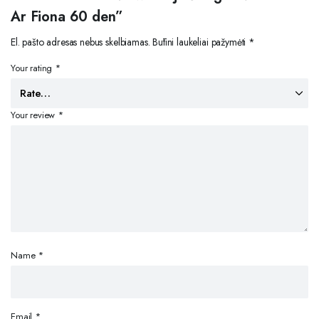
Ar Fiona 60 den”
El. pašto adresas nebus skelbiamas.
Būtini laukeliai pažymėti
*
Your rating
*
Your review
*
Name
*
Email
*