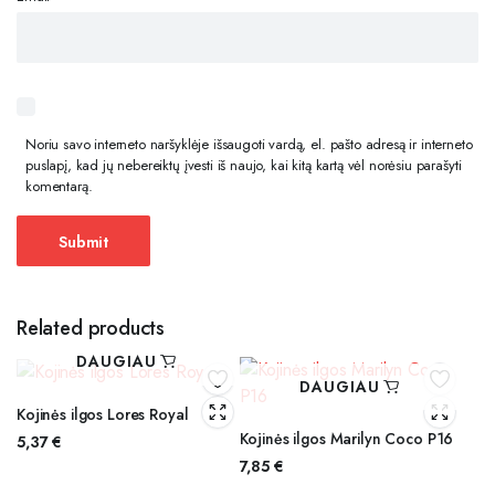
Noriu savo interneto naršyklėje išsaugoti vardą, el. pašto adresą ir interneto
puslapį, kad jų nebereiktų įvesti iš naujo, kai kitą kartą vėl norėsiu parašyti
komentarą.
Related products
DAUGIAU
DAUGIAU
Kojinės ilgos Lores Royal
Kojinės ilgos Marilyn Coco P16
5,37
€
7,85
€