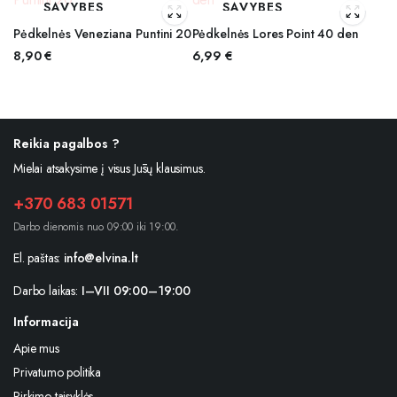
SAVYBES
SAVYBES
Pėdkelnės Veneziana Puntini 20
Pėdkelnės Lores Point 40 den
8,90
€
6,99
€
Reikia pagalbos ?
Mielai atsakysime į visus Jūsų klausimus.
+370 683 01571
Darbo dienomis nuo 09:00 iki 19:00.
El. paštas:
info@elvina.lt
Darbo laikas:
I–VII 09:00–19:00
Informacija
Apie mus
Privatumo politika
Pirkimo taisyklės