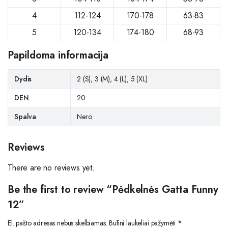
4
112-124
170-178
63-83
5
120-134
174-180
68-93
Papildoma informacija
Dydis
2 (S), 3 (M), 4 (L), 5 (XL)
DEN
20
Spalva
Nero
Reviews
There are no reviews yet.
Be the first to review “Pėdkelnės Gatta Funny
12”
El. pašto adresas nebus skelbiamas.
Būtini laukeliai pažymėti
*