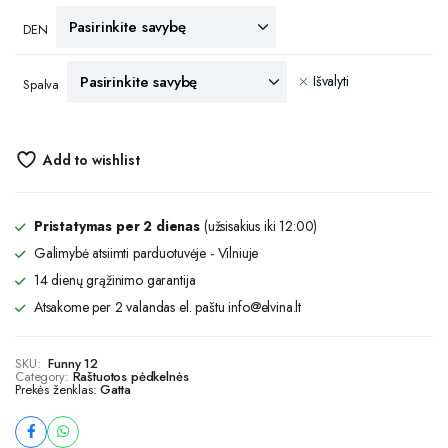
DEN
Išvalyti
Spalva
Add to wishlist
Pristatymas per 2 dienas
(užsisakius iki 12:00)
Galimybė atsiimti parduotuvėje - Vilniuje
14 dienų grąžinimo garantija
Atsakome per 2 valandas el. paštu info@elvina.lt
SKU:
Funny 12
Category:
Raštuotos pėdkelnės
Prekės ženklas:
Gatta