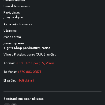
Susisiekite su mumis
Parduotuvės
Jūsų paskyra
Asmeninė informacija
Užsakymai
Mano adresai
Įsimintos prekės
Tights Shop parduotuvę rasite
Vilniuje Prekybos centre CUP, 2 aukštas
Adresas:
PC “CUP”, Upės g. 9, Vilnius
Telefonas:
+370 683 01571
El. paštas:
info@elvina.lt
Bendraukime soc. tinkluose: