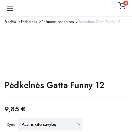
0
Kojinaitė
Pradžia
Pėdkelnės
Raštuotos pėdkelnės
Pėdkelnės Gatta Funny 12
Pėdkelnės Gatta Funny 12
9,85
€
Dydis