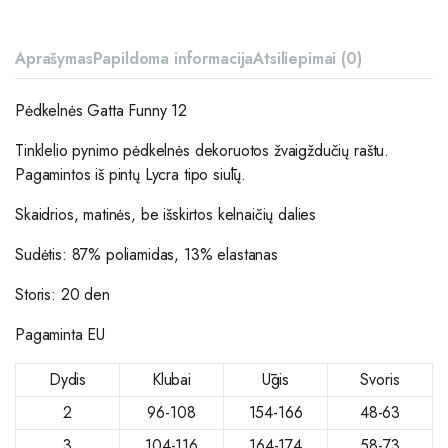
Aprašymas
Papildoma informacija
Atsiliepimai (0)
Pėdkelnės Gatta Funny 12
Tinklelio pynimo pėdkelnės d
ekoruotos žvaigždučių raštu.
Pagamintos iš
pintų Lycra tipo siūlų.
S
kaidrios, matinės,
be išskirtos kelnaičių dalies
Sudėtis: 87% poliamidas, 13% elastanas
Storis: 20 den
Pagaminta EU
Dydis
Klubai
Ūgis
Svoris
2
96-108
154-166
48-63
3
104-116
164-174
58-73