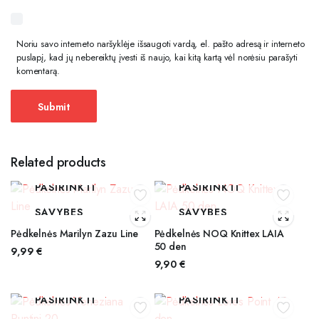
Noriu savo interneto naršyklėje išsaugoti vardą, el. pašto adresą ir interneto
puslapį, kad jų nebereiktų įvesti iš naujo, kai kitą kartą vėl norėsiu parašyti
komentarą.
Related products
PASIRINKTI
PASIRINKTI
SAVYBES
SAVYBES
Pėdkelnės Marilyn Zazu Line
Pėdkelnės NOQ Knittex LAIA
50 den
9,99
€
9,90
€
PASIRINKTI
PASIRINKTI