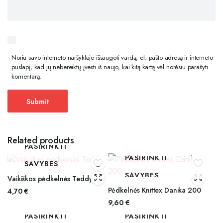
Noriu savo interneto naršyklėje išsaugoti vardą, el. pašto adresą ir interneto
puslapį, kad jų nebereiktų įvesti iš naujo, kai kitą kartą vėl norėsiu parašyti
komentarą.
Related products
PASIRINKTI
PASIRINKTI
SAVYBES
SAVYBES
Vaikiškos pėdkelnės Teddy
Pėdkelnės Knittex Danika 200
4,70
€
9,60
€
PASIRINKTI
PASIRINKTI