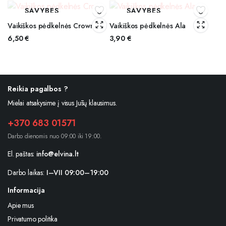
SAVYBES
SAVYBES
Vaikiškos pėdkelnės Crown
Vaikiškos pėdkelnės Ala
6,50
€
3,90
€
Reikia pagalbos ?
Mielai atsakysime į visus Jūsų klausimus.
+370 683 01571
Darbo dienomis nuo 09:00 iki 19:00.
El. paštas:
info@elvina.lt
Darbo laikas:
I–VII 09:00–19:00
Informacija
Apie mus
Privatumo politika