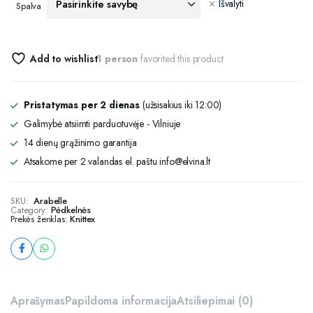
Išvalyti
Spalva
Add to wishlist
1 person
favorited this product
Pristatymas per 2 dienas
(užsisakius iki 12:00)
Galimybė atsiimti parduotuvėje - Vilniuje
14 dienų grąžinimo garantija
Atsakome per 2 valandas el. paštu info@elvina.lt
SKU:
Arabelle
Category:
Pėdkelnės
Prekės ženklas:
Knittex
Aprašymas
Papildoma informacija
Atsiliepimai (0)