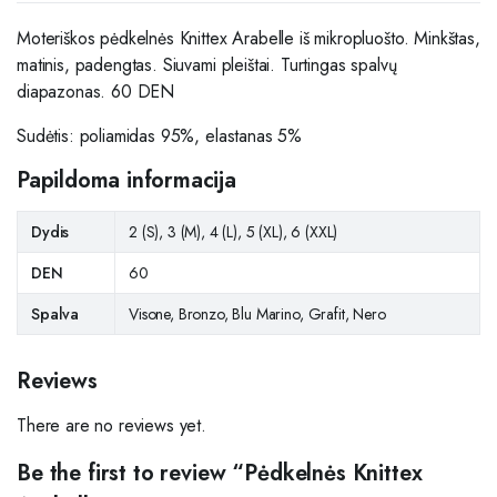
Moteriškos pėdkelnės Knittex Arabelle iš mikropluošto. Minkštas,
matinis, padengtas. Siuvami pleištai. Turtingas spalvų
diapazonas. 60 DEN
Sudėtis: poliamidas 95%, elastanas 5%
Papildoma informacija
Dydis
2 (S), 3 (M), 4 (L), 5 (XL), 6 (XXL)
DEN
60
Spalva
Visone, Bronzo, Blu Marino, Grafit, Nero
Reviews
There are no reviews yet.
Be the first to review “Pėdkelnės Knittex