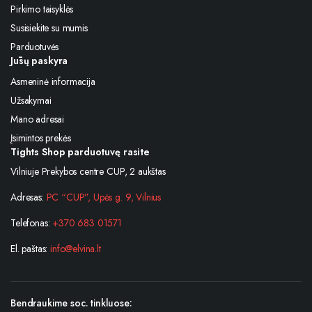
Pirkimo taisyklės
Susisiekite su mumis
Parduotuvės
Jūsų paskyra
Asmeninė informacija
Užsakymai
Mano adresai
Įsimintos prekės
Tights Shop parduotuvę rasite
Vilniuje Prekybos centre CUP, 2 aukštas
Adresas:
PC “CUP”, Upės g. 9, Vilnius
Telefonas:
+370 683 01571
El. paštas:
info@elvina.lt
Bendraukime soc. tinkluose: