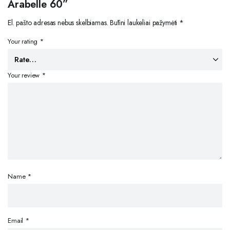
Arabelle 60”
El. pašto adresas nebus skelbiamas.
Būtini laukeliai pažymėti
*
Your rating
*
Your review
*
Name
*
Email
*