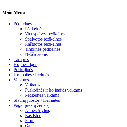
Main Menu
Pėdkelnės
Pėdkelnės
Vienspalvės pėdkelnės
Spalvotos pėdkelnės
Raštuotos pėdkelnės
Tinklinės pėdkelnės
Nėščiosioms
Tamprės
Kojinės ilgos
Puskojinės
Kojinaitės / Pėdutės
Vaikams
Vaikams
Puskojinės ir kojinaitės vaikams
Pėdkelnės vaikams
Šlaunų juostos / Kelnaitės
Pagal prekių ženklą
Annes Styling
Bas Bleu
Fiore
Gatta