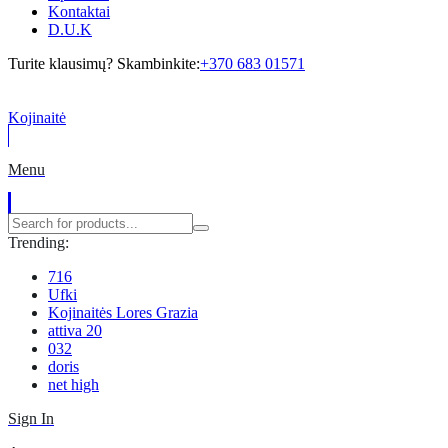
Kontaktai
D.U.K
Turite klausimų? Skambinkite:
+370 683 01571
Kojinaitė
Menu
Trending:
716
Ufki
Kojinaitės Lores Grazia
attiva 20
032
doris
net high
Sign In