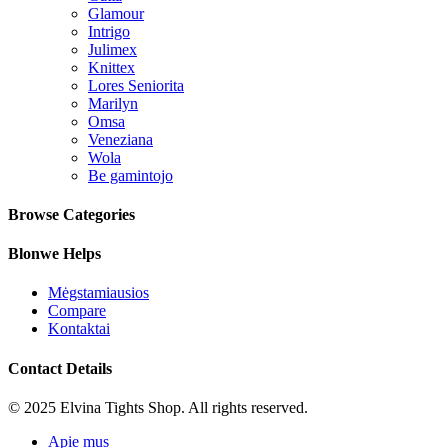
Glamour
Intrigo
Julimex
Knittex
Lores Seniorita
Marilyn
Omsa
Veneziana
Wola
Be gamintojo
Browse Categories
Blonwe Helps
Mėgstamiausios
Compare
Kontaktai
Contact Details
© 2025 Elvina Tights Shop. All rights reserved.
Apie mus