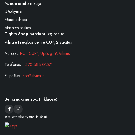
Asmeninė informacija
Užsakymai
Mano adresai
Įsimintos prekės
Tights Shop parduotuvę rasite
Vilniuje Prekybos centre CUP, 2 aukštas
Adresas:
PC “CUP”, Upės g. 9, Vilnius
Telefonas:
+370 683 01571
El. paštas:
info@elvina.lt
Bendraukime soc. tinkluose:
Visi atsiskaitymo būdai: