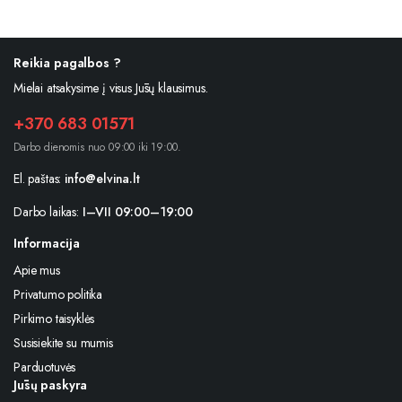
Reikia pagalbos ?
Mielai atsakysime į visus Jūsų klausimus.
+370 683 01571
Darbo dienomis nuo 09:00 iki 19:00.
El. paštas:
info@elvina.lt
Darbo laikas:
I–VII 09:00–19:00
Informacija
Apie mus
Privatumo politika
Pirkimo taisyklės
Susisiekite su mumis
Parduotuvės
Jūsų paskyra