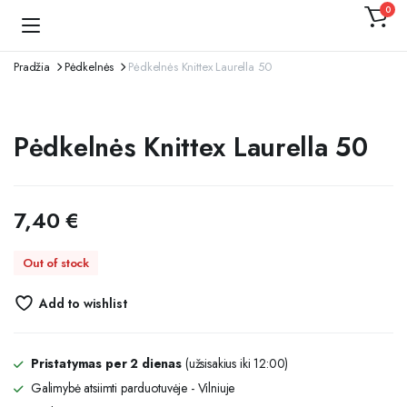
0
Kojinaitė
Pradžia
Pėdkelnės
Pėdkelnės Knittex Laurella 50
Pėdkelnės Knittex Laurella 50
7,40
€
Out of stock
Add to wishlist
Pristatymas per 2 dienas
(užsisakius iki 12:00)
Galimybė atsiimti parduotuvėje - Vilniuje