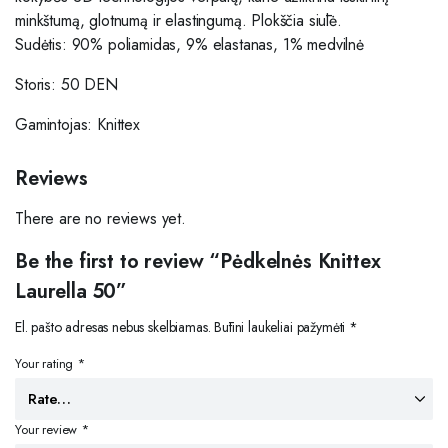
minkštumą, glotnumą ir elastingumą.
P
lokščia siūlė.
Sudėtis: 90% poliamidas, 9% elastanas, 1% medvilnė
Storis: 50 DEN
Gamintojas: Knittex
Reviews
There are no reviews yet.
Be the first to review “Pėdkelnės Knittex
Laurella 50”
El. pašto adresas nebus skelbiamas.
Būtini laukeliai pažymėti
*
Your rating
*
Your review
*