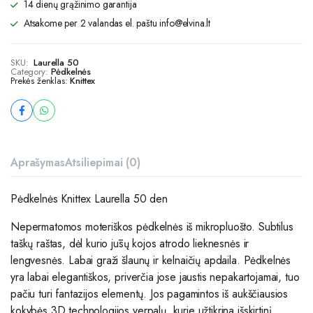
14 dienų grąžinimo garantija
Atsakome per 2 valandas el. paštu info@elvina.lt
SKU:
Laurella 50
Category:
Pėdkelnės
Prekės ženklas:
Knittex
Aprašymas
Atsiliepimai (0)
Pėdkelnės Knittex Laurella 50 den
Nepermatomos moteriškos pėdkelnės iš mikropluošto.
Subtilus
taškų raštas, dėl kurio jūsų kojos atrodo lieknesnės ir
lengvesnės.
Labai graži šlaunų ir kelnaičių apdaila.
Pėdkelnės
yra labai elegantiškos, priverčia jose jaustis nepakartojamai, tuo
pačiu turi fantazijos elementų.
Jos pagamintos iš aukščiausios
kokybės 3D technologijos verpalų, kurie užtikrina išskirtinį