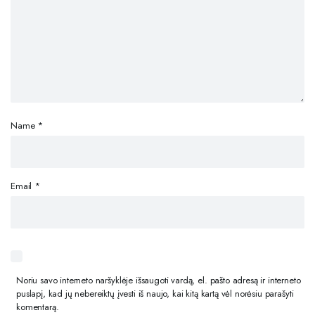
Name
*
Email
*
Noriu savo interneto naršyklėje išsaugoti vardą, el. pašto adresą ir interneto
puslapį, kad jų nebereiktų įvesti iš naujo, kai kitą kartą vėl norėsiu parašyti
komentarą.