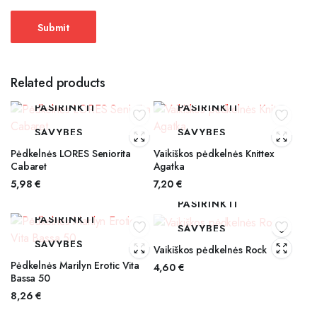
Related products
PASIRINKTI
PASIRINKTI
SAVYBES
SAVYBES
Pėdkelnės LORES Seniorita
Vaikiškos pėdkelnės Knittex
Cabaret
Agatka
5,98
€
7,20
€
PASIRINKTI
PASIRINKTI
SAVYBES
SAVYBES
Vaikiškos pėdkelnės Rock
Pėdkelnės Marilyn Erotic Vita
4,60
€
Bassa 50
8,26
€