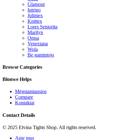
Glamour
Intrigo
Julimex
Knittex
Lores Seniorita
Marilyn
Omsa
Veneziana
Wola
Be gamintojo
Browse Categories
Blonwe Helps
Mėgstamiausios
Compare
Kontaktai
Contact Details
© 2025 Elvina Tights Shop. All rights reserved.
Apie mus