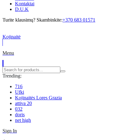
Kontaktai
D.U.K
Turite klausimų? Skambinkite:
+370 683 01571
Kojinaitė
Menu
Trending:
716
Ufki
Kojinaitės Lores Grazia
attiva 20
032
doris
net high
Sign In