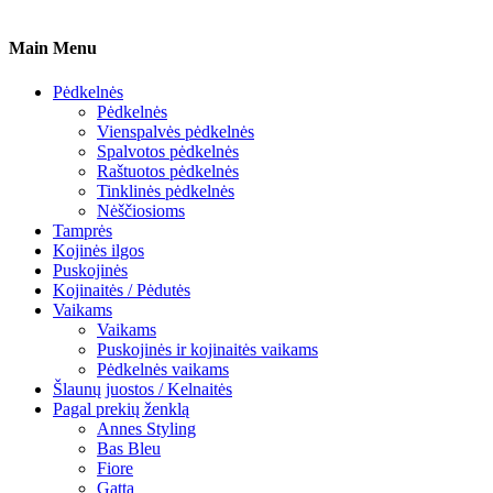
Main Menu
Pėdkelnės
Pėdkelnės
Vienspalvės pėdkelnės
Spalvotos pėdkelnės
Raštuotos pėdkelnės
Tinklinės pėdkelnės
Nėščiosioms
Tamprės
Kojinės ilgos
Puskojinės
Kojinaitės / Pėdutės
Vaikams
Vaikams
Puskojinės ir kojinaitės vaikams
Pėdkelnės vaikams
Šlaunų juostos / Kelnaitės
Pagal prekių ženklą
Annes Styling
Bas Bleu
Fiore
Gatta