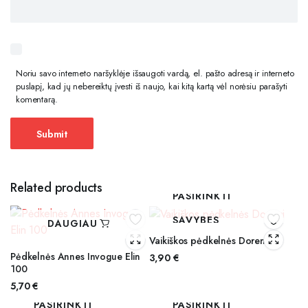
Noriu savo interneto naršyklėje išsaugoti vardą, el. pašto adresą ir interneto
puslapį, kad jų nebereiktų įvesti iš naujo, kai kitą kartą vėl norėsiu parašyti
komentarą.
Related products
PASIRINKTI
SAVYBES
DAUGIAU
Vaikiškos pėdkelnės Doremi
Pėdkelnės Annes Invogue Elin
3,90
€
100
5,70
€
PASIRINKTI
PASIRINKTI