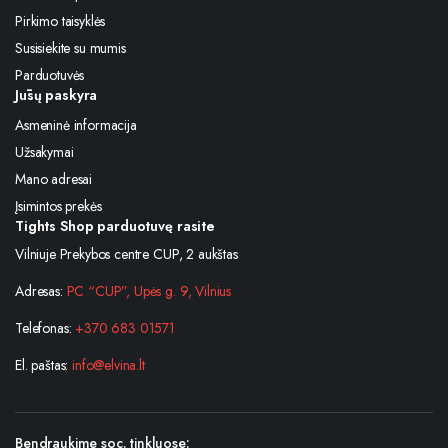
Pirkimo taisyklės
Susisiekite su mumis
Parduotuvės
Jūsų paskyra
Asmeninė informacija
Užsakymai
Mano adresai
Įsimintos prekės
Tights Shop parduotuvę rasite
Vilniuje Prekybos centre CUP, 2 aukštas
Adresas:
PC “CUP”, Upės g. 9, Vilnius
Telefonas:
+370 683 01571
El. paštas:
info@elvina.lt
Bendraukime soc. tinkluose: