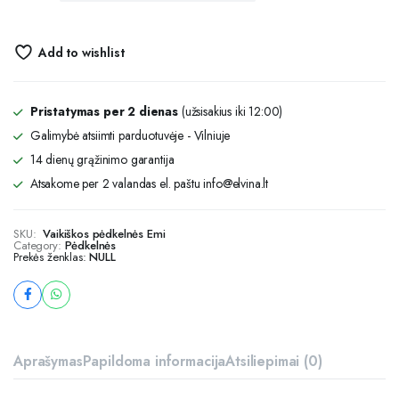
Add to wishlist
Pristatymas per 2 dienas
(užsisakius iki 12:00)
Galimybė atsiimti parduotuvėje - Vilniuje
14 dienų grąžinimo garantija
Atsakome per 2 valandas el. paštu info@elvina.lt
SKU:
Vaikiškos pėdkelnės Emi
Category:
Pėdkelnės
Prekės ženklas:
NULL
Aprašymas
Papildoma informacija
Atsiliepimai (0)