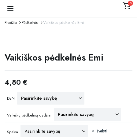
0
Kojinaitė
Pradžia
Pėdkelnės
Vaikiškos pėdkelnės Emi
Vaikiškos pėdkelnės Emi
4,80
€
DEN
Vaikiškų pėdkelnių dydžiai
Išvalyti
Spalva