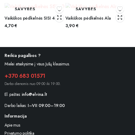
SAVYBES
SAVYBES
Vaikiškos pėdkelnės SISI 40
Vaikiškos pėdkelnės Ala
4,70
€
3,90
€
Reikia pagalbos ?
Mielai atsakysime į visus Jūsų klausimus.
+370 683 01571
Darbo dienomis nuo 09:00 iki 19:00.
El. paštas:
info@elvina.lt
Darbo laikas:
I–VII 09:00–19:00
Informacija
Apie mus
Privatumo politika