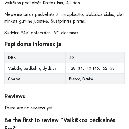
Vaikiškos pėdkelnės Knittex Emi, 40 den
Nepermatomos pėdkelnės iš mikropluošto, plokščios siūlės, plati
minkšta guminė juostelė. Sustiprintas pirštas.
Sudėtis: 94% poliamidas, 6% elastanas
Papildoma informacija
DEN
40
Vaikiškų pėdkelnių dydžiai
128-134, 140-146, 152-158
Spalva
Bianco, Denim
Reviews
There are no reviews yet.
Be the first to review “Vaikiškos pėdkelnės
Emi”