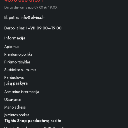
+370 683 01571
Darbo dienomis nuo 09:00 iki 19:00.
El. paštas:
info@elvina.lt
Darbo laikas:
I–VII 09:00–19:00
Informacija
Apie mus
Privatumo politika
Pirkimo taisyklės
Susisiekite su mumis
Parduotuvės
Jūsų paskyra
Asmeninė informacija
Užsakymai
Mano adresai
Įsimintos prekės
Tights Shop parduotuvę rasite