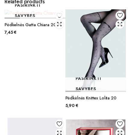
Related products
PASIRINKTI
SAVYBES
Pėdkelnės Gatta Chiara 20
7,45
€
PASIRINKTI
SAVYBES
Pėdkėlnės Knittex Lolita 20
5,90
€