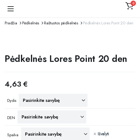
0
Kojinaitė
Pradžia
Pėdkelnės
Raštuotos pėdkelnės
Pėdkelnės Lores Point 20 den
Pėdkelnės Lores Point 20 den
4,63
€
Dydis
DEN
Išvalyti
Spalva