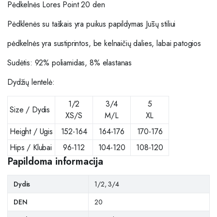
Pėdkelnės Lores Point 20 den
Pėdklenės su taškais yra puikus papildymas Jūsų stiliui
pėdkelnės yra sustiprintos, be kelnaičių dalies, labai patogios
Sudėtis: 92% poliamidas, 8% elastanas
Dydžių lentelė:
1/2
3/4
5
Size / Dydis
XS/S
M/L
XL
Height / Ugis
152-164
164-176
170-176
Hips / Klubai
96-112
104-120
108-120
Papildoma informacija
Dydis
1/2, 3/4
DEN
20