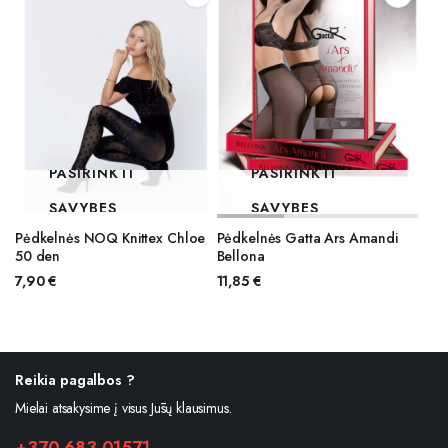
PASIRINKTI
PASIRINKTI
SAVYBES
SAVYBES
Pėdkelnės NOQ Knittex Chloe
Pėdkelnės Gatta Ars Amandi
50 den
Bellona
7,90
€
11,85
€
Reikia pagalbos ?
Mielai atsakysime į visus Jūsų klausimus.