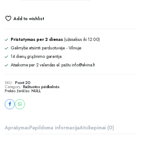
Add to wishlist
Pristatymas per 2 dienas
(užsisakius iki 12:00)
Galimybė atsiimti parduotuvėje - Vilniuje
14 dienų grąžinimo garantija
Atsakome per 2 valandas el. paštu info@elvina.lt
SKU:
Point 20
Category:
Raštuotos pėdkelnės
Prekės ženklas:
NULL
Aprašymas
Papildoma informacija
Atsiliepimai (0)