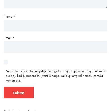
Name
*
Email
*
Noriu savo interneto naršyklėje išsaugoti vardą, el. pašto adresą ir interneto
puslapį, kad jų nebereiktų įvesti iš naujo, kai kitą kartą vėl norėsiu parašyti
komentarą.