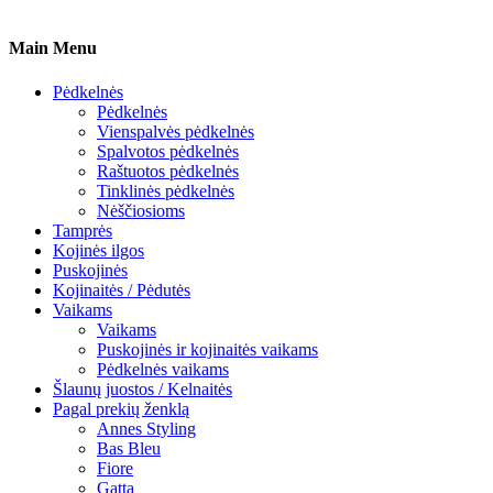
Main Menu
Pėdkelnės
Pėdkelnės
Vienspalvės pėdkelnės
Spalvotos pėdkelnės
Raštuotos pėdkelnės
Tinklinės pėdkelnės
Nėščiosioms
Tamprės
Kojinės ilgos
Puskojinės
Kojinaitės / Pėdutės
Vaikams
Vaikams
Puskojinės ir kojinaitės vaikams
Pėdkelnės vaikams
Šlaunų juostos / Kelnaitės
Pagal prekių ženklą
Annes Styling
Bas Bleu
Fiore
Gatta