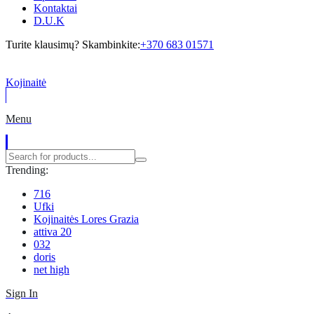
Kontaktai
D.U.K
Turite klausimų? Skambinkite:
+370 683 01571
Kojinaitė
Menu
Trending:
716
Ufki
Kojinaitės Lores Grazia
attiva 20
032
doris
net high
Sign In