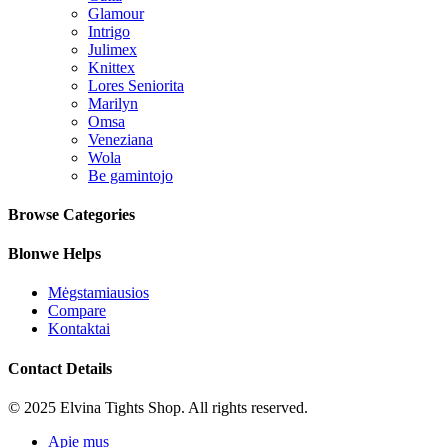
Glamour
Intrigo
Julimex
Knittex
Lores Seniorita
Marilyn
Omsa
Veneziana
Wola
Be gamintojo
Browse Categories
Blonwe Helps
Mėgstamiausios
Compare
Kontaktai
Contact Details
© 2025 Elvina Tights Shop. All rights reserved.
Apie mus