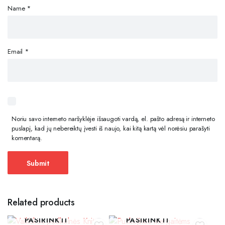
Name
*
Email
*
Noriu savo interneto naršyklėje išsaugoti vardą, el. pašto adresą ir interneto
puslapį, kad jų nebereiktų įvesti iš naujo, kai kitą kartą vėl norėsiu parašyti
komentarą.
Related products
PASIRINKTI
PASIRINKTI