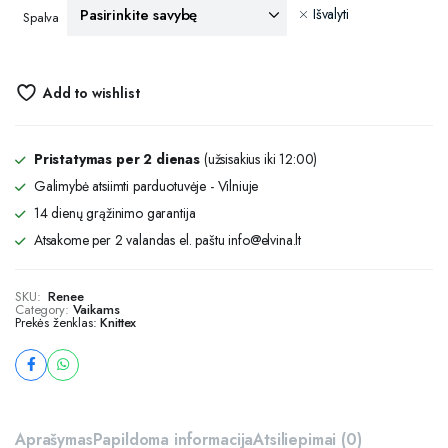
Išvalyti
Spalva
Add to wishlist
Pristatymas per 2 dienas
(užsisakius iki 12:00)
Galimybė atsiimti parduotuvėje - Vilniuje
14 dienų grąžinimo garantija
Atsakome per 2 valandas el. paštu info@elvina.lt
SKU:
Renee
Category:
Vaikams
Prekės ženklas:
Knittex
Aprašymas
Papildoma informacija
Atsiliepimai (0)