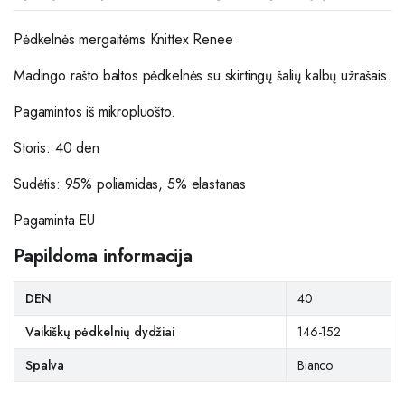
Pėdkelnės mergaitėms Knittex Renee
Madingo rašto baltos pėdkelnės su skirtingų šalių kalbų užrašais.
Pagamintos iš mikropluošto.
Storis: 40 den
Sudėtis: 95% poliamidas, 5% elastanas
Pagaminta EU
Papildoma informacija
DEN
40
Vaikiškų pėdkelnių dydžiai
146-152
Spalva
Bianco