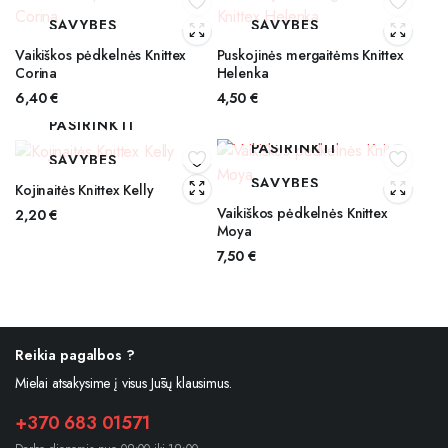
SAVYBES
SAVYBES
Vaikiškos pėdkelnės Knittex
Puskojinės mergaitėms Knittex
Corina
Helenka
6,40
€
4,50
€
PASIRINKTI
PASIRINKTI
SAVYBES
SAVYBES
Kojinaitės Knittex Kelly
Vaikiškos pėdkelnės Knittex
2,20
€
Moya
7,50
€
Reikia pagalbos ?
Mielai atsakysime į visus Jūsų klausimus.
+370 683 01571