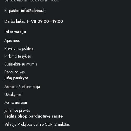
Darbo dienomis nuo 09:00 iki 19:00.
El. paštas:
info@elvina.lt
Darbo laikas:
I–VII 09:00–19:00
Informacija
Apie mus
Privatumo politika
Pirkimo taisyklės
Susisiekite su mumis
Parduotuvės
Jūsų paskyra
Asmeninė informacija
Užsakymai
Mano adresai
Įsimintos prekės
Tights Shop parduotuvę rasite
Vilniuje Prekybos centre CUP, 2 aukštas