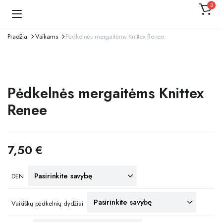
0
Kojinaitė
Pradžia
Vaikams
Pėdkelnės mergaitėms Knittex Renee
Pėdkelnės mergaitėms Knittex
Renee
7,50
€
DEN
Vaikiškų pėdkelnių dydžiai