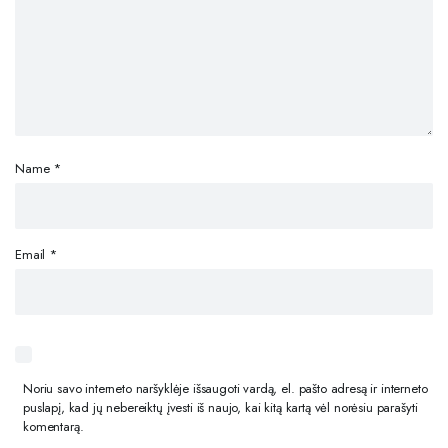
Name
*
Email
*
Noriu savo interneto naršyklėje išsaugoti vardą, el. pašto adresą ir interneto
puslapį, kad jų nebereiktų įvesti iš naujo, kai kitą kartą vėl norėsiu parašyti
komentarą.