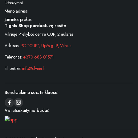
Užsakymai
Mano adresai
Įsimintos prekės
Tights Shop parduotuvę rasite
Vilniuje Prekybos centre CUP, 2 aukštas
Adresas:
PC “CUP”, Upės g. 9, Vilnius
Telefonas:
+370 683 01571
El. paštas:
info@elvina.lt
Bendraukime soc. tinkluose:
Visi atsiskaitymo būdai: