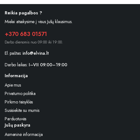
Reikia pagalbos ?
Mielai atsakysime į visus Jūsų klausimus.
+370 683 01571
Darbo dienomis nuo 09:00 iki 19:00.
El. paštas:
info@elvina.lt
Darbo laikas:
I–VII 09:00–19:00
Informacija
Apie mus
Privatumo politika
Pirkimo taisyklės
Susisiekite su mumis
Parduotuvės
Jūsų paskyra
Asmeninė informacija