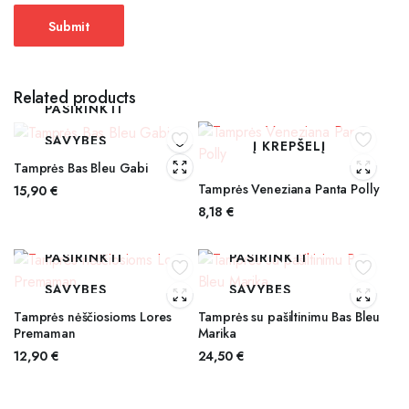
Related products
PASIRINKTI
SAVYBES
Į KREPŠELĮ
Tamprės Bas Bleu Gabi
Tamprės Veneziana Panta Polly
15,90
€
8,18
€
PASIRINKTI
PASIRINKTI
SAVYBES
SAVYBES
Tamprės nėščiosioms Lores
Tamprės su pašiltinimu Bas Bleu
Premaman
Marika
12,90
€
24,50
€