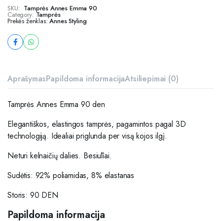
SKU:
Tamprės Annes Emma 90
Category:
Tamprės
Prekės ženklas:
Annes Styling
Aprašymas
Papildoma informacija
Atsiliepimai (0)
Tamprės Annes Emma 90 den
Elegantiškos, elastingos tamprės, pagamintos pagal 3D
technologiją. Idealiai priglunda per visą kojos ilgį.
Neturi kelnaičių dalies. Besiūliai.
Sudėtis: 92% poliamidas, 8% elastanas
Storis: 90 DEN
Papildoma informacija