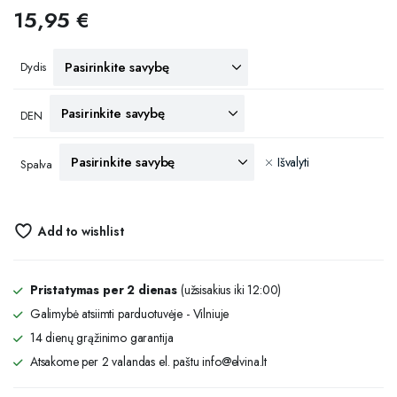
15,95
€
Dydis
DEN
Išvalyti
Spalva
Add to wishlist
Pristatymas per 2 dienas
(užsisakius iki 12:00)
Galimybė atsiimti parduotuvėje - Vilniuje
14 dienų grąžinimo garantija
Atsakome per 2 valandas el. paštu info@elvina.lt