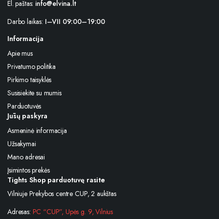
El. paštas:
info@elvina.lt
Darbo laikas:
I–VII 09:00–19:00
Informacija
Apie mus
Privatumo politika
Pirkimo taisyklės
Susisiekite su mumis
Parduotuvės
Jūsų paskyra
Asmeninė informacija
Užsakymai
Mano adresai
Įsimintos prekės
Tights Shop parduotuvę rasite
Vilniuje Prekybos centre CUP, 2 aukštas
Adresas:
PC “CUP”, Upės g. 9, Vilnius