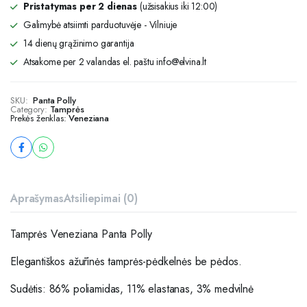
Pristatymas per 2 dienas
(užsisakius iki 12:00)
Galimybė atsiimti parduotuvėje - Vilniuje
14 dienų grąžinimo garantija
Atsakome per 2 valandas el. paštu info@elvina.lt
SKU:
Panta Polly
Category:
Tamprės
Prekės ženklas:
Veneziana
Aprašymas
Atsiliepimai (0)
Tamprės Veneziana Panta Polly
Elegantiškos ažūrinės tamprės-pėdkelnės be pėdos.
Sudėtis: 86% poliamidas, 11% elastanas, 3% medvilnė