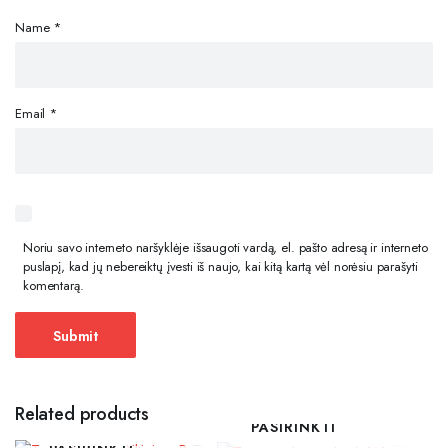
Name
*
Email
*
Noriu savo interneto naršyklėje išsaugoti vardą, el. pašto adresą ir interneto
puslapį, kad jų nebereiktų įvesti iš naujo, kai kitą kartą vėl norėsiu parašyti
komentarą.
Related products
PASIRINKTI