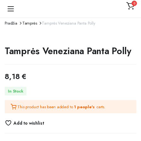
0
Kojinaitė
Pradžia
Tamprės
Tamprės Veneziana Panta Polly
Tamprės Veneziana Panta Polly
8,18
€
In Stock
This product has been added to
1 people's
carts.
Add to wishlist