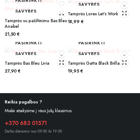
PASIRINKTI
SAVYBES
SAVYBES
Tamprės Lores Let’s Work
Tamprės su pašiltinimu Bas Bleu
18,99
€
Anabel
21,50
€
PASIRINKTI
PASIRINKTI
SAVYBES
SAVYBES
Tamprės Bas Bleu Livia
Tamprės Gatta Black Brillant
27,90
€
19,95
€
Reikia pagalbos ?
Mielai atsakysime į visus Jūsų klausimus.
+370 683 01571
Darbo dienomis nuo 09:00 iki 19:00.