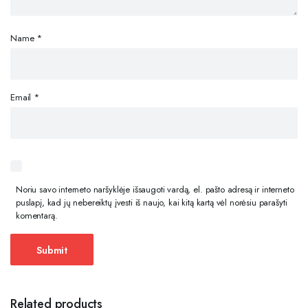
Name
*
Email
*
Noriu savo interneto naršyklėje išsaugoti vardą, el. pašto adresą ir interneto
puslapį, kad jų nebereiktų įvesti iš naujo, kai kitą kartą vėl norėsiu parašyti
komentarą.
Related products