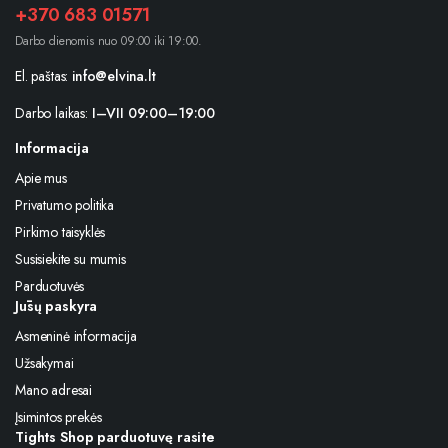
+370 683 01571
Darbo dienomis nuo 09:00 iki 19:00.
El. paštas:
info@elvina.lt
Darbo laikas:
I–VII 09:00–19:00
Informacija
Apie mus
Privatumo politika
Pirkimo taisyklės
Susisiekite su mumis
Parduotuvės
Jūsų paskyra
Asmeninė informacija
Užsakymai
Mano adresai
Įsimintos prekės
Tights Shop parduotuvę rasite