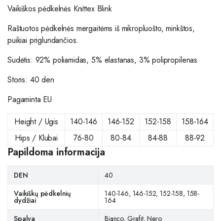
Vaikiškos pėdkelnės Knittex Blink
Raštuotos pėdkelnės mergaitėms iš mikropluošto, minkštos,
puikiai priglundančios.
Sudėtis:
92% poliamidas, 5% elastanas, 3% polipropilenas
Storis: 40 den
Pagaminta EU
Height / Ugis
140-146
146-152
152-158
158-164
Hips / Klubai
76-80
80-84
84-88
88-92
Papildoma informacija
DEN
40
Vaikiškų pėdkelnių
140-146, 146-152, 152-158, 158-
dydžiai
164
Spalva
Bianco, Grafit, Nero