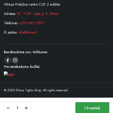
Vilniuje Prekybos centre CUP, 2 aukštas
Adresas:
PC “CUP”, Upės g. 9, Vilnius
Telefonas:
+370 683 01571
El. paštas:
info@elvina.lt
Bendraukime soc. tinkluose:
Visi atsiskaitymo būdai:
© 2025 Elvina Tights Shop. All rights reserved.
Vaikiškos
Į krepšelį
pėdkelnės
Store
Search
Wishlist
Account
Categories