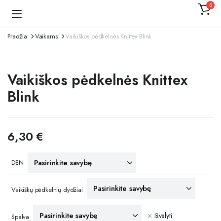
0
Kojinaitė
Pradžia
Vaikams
Vaikiškos pėdkelnės Knittex Blink
Vaikiškos pėdkelnės Knittex
Blink
6,30
€
DEN
Vaikiškų pėdkelnių dydžiai
Išvalyti
Spalva