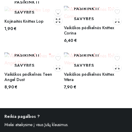
PASIRINKTI
PASIRINKTI
SAVYBES
SAVYBES
Kojinaitės Knittex Lop
Vaikiškos pėdkelnės Knittex
1,90
€
Corina
6,40
€
PASIRINKTI
PASIRINKTI
SAVYBES
SAVYBES
Vaikiškos pėdkelnės Teen
Vaikiškos pėdkelnės Knittex
Angel Dust
Wera
8,90
€
7,90
€
Reikia pagalbos ?
Mielai atsakysime į visus Jūsų klausimus.