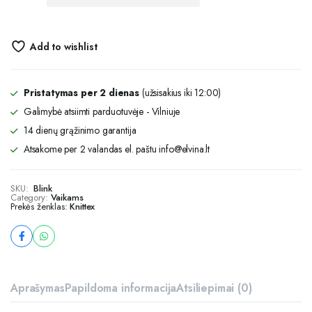
Add to wishlist
Pristatymas per 2 dienas
(užsisakius iki 12:00)
Galimybė atsiimti parduotuvėje - Vilniuje
14 dienų grąžinimo garantija
Atsakome per 2 valandas el. paštu info@elvina.lt
SKU:
Blink
Category:
Vaikams
Prekės ženklas:
Knittex
Aprašymas
Papildoma informacija
Atsiliepimai (0)