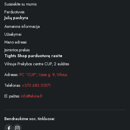
Susisiekite su mumis
Parduotuvės
Jūsų paskyra
Asmeninė informacija
Užsakymai
Mano adresai
Įsimintos prekės
Tights Shop parduotuvę rasite
Vilniuje Prekybos centre CUP, 2 aukštas
Adresas:
PC “CUP”, Upės g. 9, Vilnius
Telefonas:
+370 683 01571
El. paštas:
info@elvina.lt
Bendraukime soc. tinkluose: