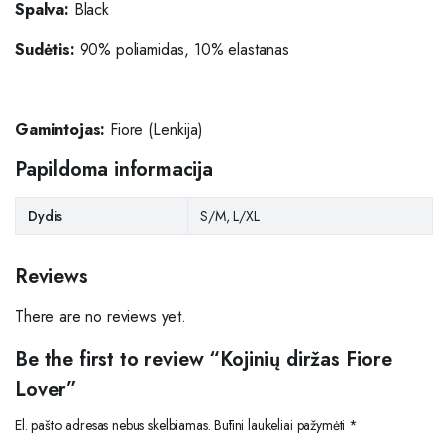
Spalva:
Black
Sudėtis:
90% poliamidas, 10% elastanas
Gamintojas:
Fiore (Lenkija)
Papildoma informacija
Dydis
S/M, L/XL
Reviews
There are no reviews yet.
Be the first to review “Kojinių diržas Fiore
Lover”
El. pašto adresas nebus skelbiamas.
Būtini laukeliai pažymėti
*