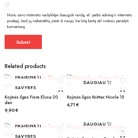
Noriu savo interneto naršyklėje išsaugoti vardą, el. pašto adresą ir interneto
puslapį, kad jų nebereiktų įvesti iš naujo, kai kitą kartą vėl norėsiu parašyti
komentarą.
Related products
PASIRINKTI
DAUGIAU
SAVYBES
Kojinės ilgos Fiore Eluxa 20
Kojinės ilgos Knittex Nicole 15
den
4,71
€
9,90
€
DAUGIAU
PASIRINKTI
SAVYBES