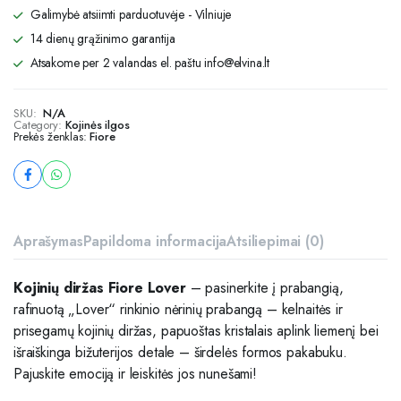
Galimybė atsiimti parduotuvėje - Vilniuje
14 dienų grąžinimo garantija
Atsakome per 2 valandas el. paštu info@elvina.lt
SKU:
N/A
Category:
Kojinės ilgos
Prekės ženklas:
Fiore
Aprašymas
Papildoma informacija
Atsiliepimai (0)
Kojinių diržas Fiore Lover
– pasinerkite į prabangią,
rafinuotą „Lover“ rinkinio nėrinių prabangą – kelnaitės ir
prisegamų kojinių diržas, papuoštas kristalais aplink liemenį bei
išraiškinga bižuterijos detale – širdelės formos pakabuku.
Pajuskite emociją ir leiskitės jos nunešami!