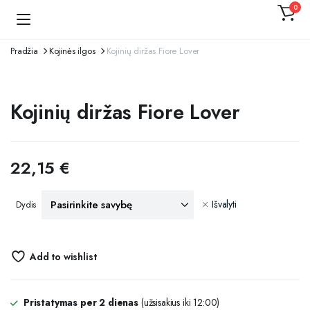
0
Kojinaitė
Pradžia
Kojinės ilgos
Kojinių diržas Fiore Lover
Kojinių diržas Fiore Lover
22,15
€
Išvalyti
Dydis
Add to wishlist
Pristatymas per 2 dienas
(užsisakius iki 12:00)