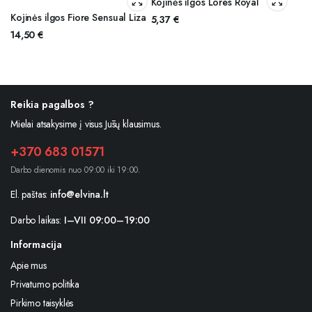
Kojinės ilgos Lores Royal
Kojinės ilgos Fiore Sensual Liza
5,37
€
14,50
€
Reikia pagalbos ?
Mielai atsakysime į visus Jūsų klausimus.
+370 683 01571
Darbo dienomis nuo 09:00 iki 19:00.
El. paštas:
info@elvina.lt
Darbo laikas:
I–VII 09:00–19:00
Informacija
Apie mus
Privatumo politika
Pirkimo taisyklės