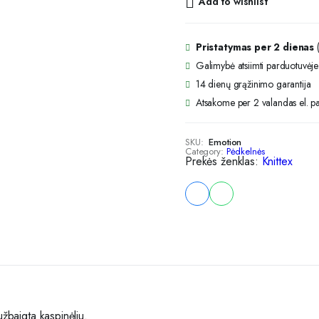
Add to wishlist
Pristatymas per 2 dienas
(
Galimybė atsiimti parduotuvėje 
14 dienų grąžinimo garantija
Atsakome per 2 valandas el. paš
SKU:
Emotion
Category:
Pėdkelnės
Prekės ženklas:
Knittex
užbaigta kaspinėliu.