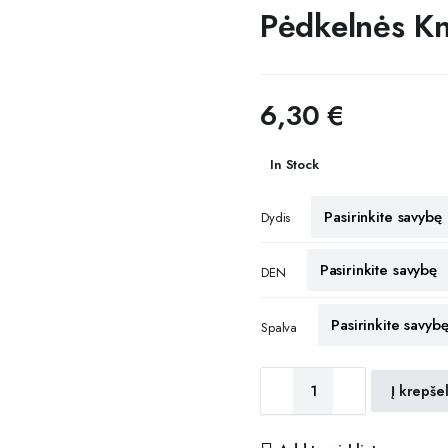
Pėdkelnės Kn
6,30
€
In Stock
Dydis
DEN
Spalva
Pėdkelnės
Į krepšel
Knittex
Emotion
quantity