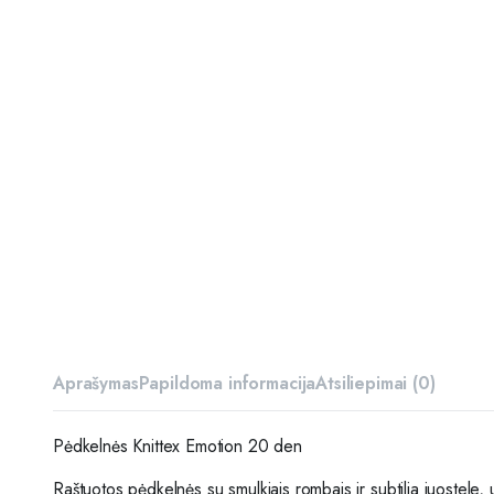
Aprašymas
Papildoma informacija
Atsiliepimai (0)
Pėdkelnės Knittex Emotion 20 den
Raštuotos pėdkelnės su smulkiais rombais
ir
subtilia juostele, 