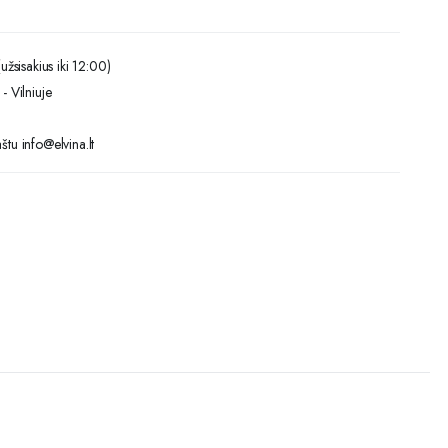
užsisakius iki 12:00)
- Vilniuje
tu info@elvina.lt