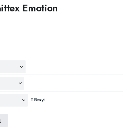
ittex Emotion
Išvalyti
į