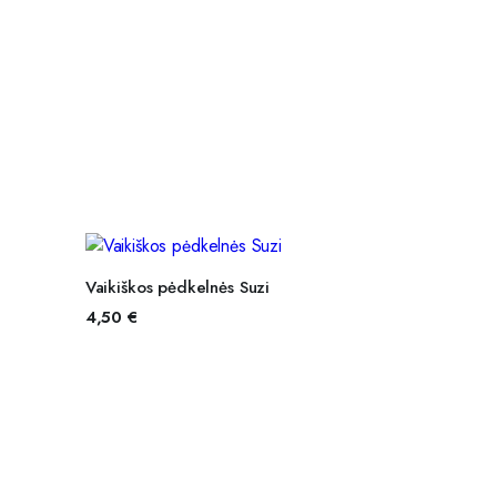
S
PASIRINKTI SAVYBES
Vaikiškos pėdkelnės Suzi
4,50
€