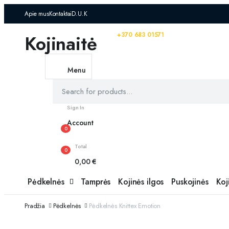
Apie mus
Kontaktai
D.U.K
Kojinaitė
Turite klausimų? Skambinkite:
+370 683 01571
Menu
Sign In
Account
0
Total
0
0,00
€
Pėdkelnės
Tamprės
Kojinės ilgos
Puskojinės
Koj
Pradžia
Pėdkelnės
Pėdkelnės Knittex Emotion