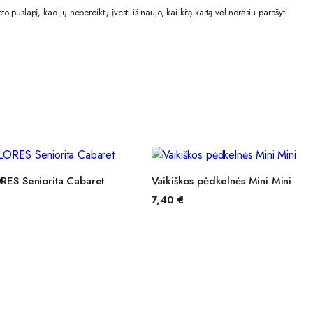
o puslapį, kad jų nebereiktų įvesti iš naujo, kai kitą kartą vėl norėsiu parašyti
ASIRINKTI SAVYBES
PASIRINKTI SAVYBE
RES Seniorita Cabaret
Vaikiškos pėdkelnės Mini Mini
7,40
€