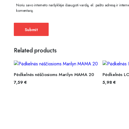
Noriu savo interneto naršyklėje išsaugoti vardą, el. pašto adresą ir internet
komentarą.
Related products
PASIRINKTI SAVYBES
P
Pėdkelnės nėščiosioms Marilyn MAMA 20
Pėdkelnės LO
7,59
€
5,98
€