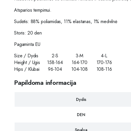
A
tsparios tempimui.
Sudėtis:
88% poliamidas, 11% elastanas, 1% medvilnė
Storis: 20 den
Pagaminta EU
Size / Dydis
2-S
3-M
4-L
Height / Ugis
158-164
164-170
170-176
Hips / Klubai
96-104
104-108
108-116
Papildoma informacija
Dydis
DEN
Spalva