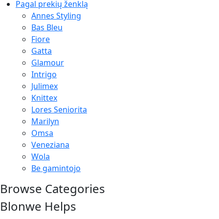
Pagal prekių ženklą
Annes Styling
Bas Bleu
Fiore
Gatta
Glamour
Intrigo
Julimex
Knittex
Lores Seniorita
Marilyn
Omsa
Veneziana
Wola
Be gamintojo
Browse Categories
Blonwe Helps