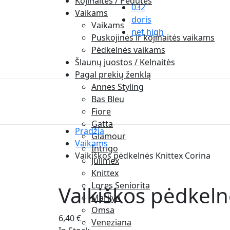
Kojinaitės / Pėdutės
032
Vaikams
doris
Vaikams
net high
Puskojinės ir kojinaitės vaikams
Pėdkelnės vaikams
Šlaunų juostos / Kelnaitės
Pagal prekių ženklą
Annes Styling
Bas Bleu
Fiore
Gatta
Pradžia
Glamour
Vaikams
Intrigo
Vaikiškos pėdkelnės Knittex Corina
Julimex
Knittex
Lores Seniorita
Vaikiškos pėdkeln
Marilyn
Omsa
6,40
€
Veneziana