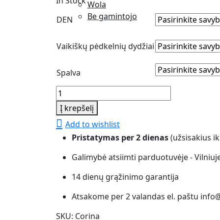
In Stock
Wola
Be gamintojo
DEN
Vaikiškų pėdkelnių dydžiai
Spalva
Vaikiškos
pėdkelnės
Į krepšelį
Knittex
Add to wishlist
Corina
Pristatymas per 2 dienas
(užsisakius ik
quantity
Galimybė atsiimti parduotuvėje - Vilniuj
14 dienų grąžinimo garantija
Atsakome per 2 valandas el. paštu info@
SKU:
Corina