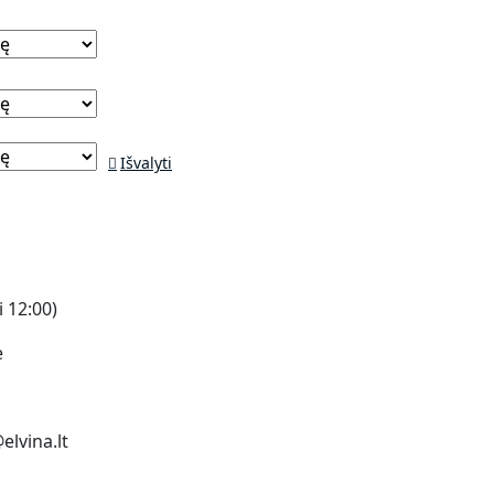
Išvalyti
i 12:00)
e
elvina.lt