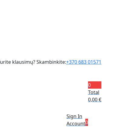
urite klausimų? Skambinkite:
+370 683 01571
0
Total
0,00
€
Sign In
0
Account