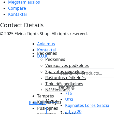
Mėgstamiausios
Compare
Kontaktai
Contact Details
© 2025 Elvina Tights Shop. All rights reserved.
Apie mus
Kontaktai
Pėdkelnės
D.U.K
Pėdkelnės
Vienspalvės pėdkelnės
Spalvotos pėdkelnės
Raštuotos pėdkelnės
Tinklinės pėdkelnės
Trending:
Nėščiosioms
716
Tamprės
Ufki
Menu
Kojinės ilgos
Kojinaitė
Kojinaitės Lores Grazia
Puskojinės
attiva 20