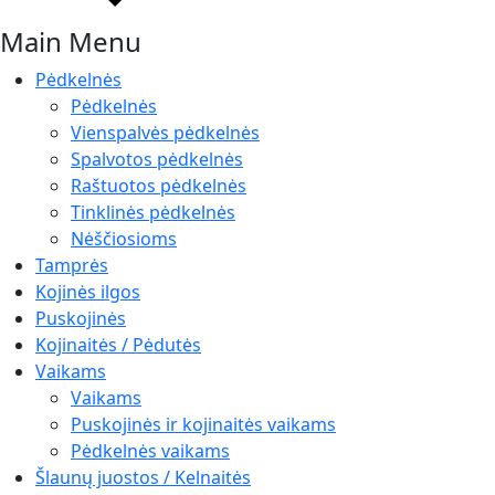
Main Menu
Pėdkelnės
Pėdkelnės
Vienspalvės pėdkelnės
Spalvotos pėdkelnės
Raštuotos pėdkelnės
Tinklinės pėdkelnės
Nėščiosioms
Tamprės
Kojinės ilgos
Puskojinės
Kojinaitės / Pėdutės
Vaikams
Vaikams
Puskojinės ir kojinaitės vaikams
Pėdkelnės vaikams
Šlaunų juostos / Kelnaitės